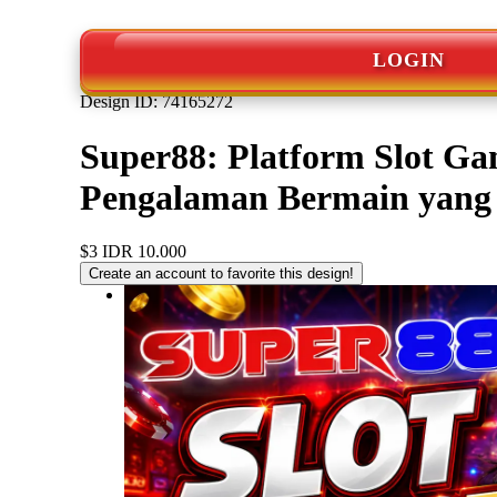
LOGIN
Design ID: 74165272
Super88: Platform Slot Ga
Pengalaman Bermain yang
$3
IDR 10.000
Create an account to favorite this design!