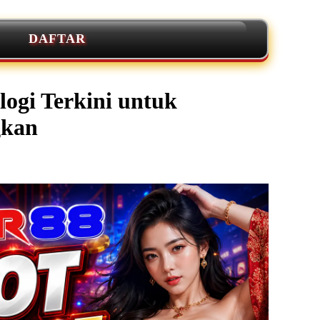
DAFTAR
ogi Terkini untuk
gkan