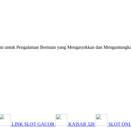
rkini untuk Pengalaman Bermain yang Mengasyikkan dan Menguntungk
LINK SLOT GACOR
KAISAR 328
SLOT ON