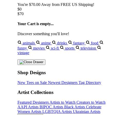
You're
$70.00
Away from
FREE US Shipping!
$0
$70
Your Cart is empty...
Discover something you'll love!
animals
anime
drinks
fantasy
food
funny
movies
sci-fi
sports
television
vintage
Shop Designs
New Tees on Sale
Newest Designers
Tag Directory
Artist Collections
Featured Designers
Artists to Watch
Creators to Watch
AAPI Artists
BIPOC Artists
Black Artists
Celebrate
Women Artists
LGBTQIA Artists
Ukrainian Artists