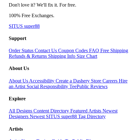
Don't love it? We'll fix it. For free.
100% Free Exchanges.
SITUS super88
Support
Order Status
Contact Us
Coupon Codes
FAQ
Free Shipping
Refunds & Returns
Shipping Info
Size Chart
About Us
About Us
Accessibility
Create a Dashery Store
Careers
Hire
an Artist
Social Responsibility
TeePublic Reviews
Explore
All Designs
Content Directory
Featured Artists
Newest
Designers
Newest SITUS super88
Tag Directory
Artists