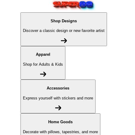
Shop Designs
Discover a classic design or new favorite artist
Apparel
Shop for Adults & Kids
Accessories
Express yourself with stickers and more
Home Goods
Decorate with pillows, tapestries, and more