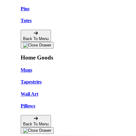
Pins
Totes
Back To Menu
Home Goods
Mugs
Tapestries
Wall Art
Pillows
Back To Menu