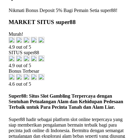
Nikmati
Bonus Deposit 5%
Bagi Pemain Setia
super88!
MARKET SITUS super88
Murah!
4.9 out of 5
SITUS super88
4.9 out of 5
Bonus Terbesar
4.6 out of 5
Super88: Situs Slot Gambling Terpercaya dengan
Sentuhan Petualangan Alam dan Kehidupan Pedesaan
Terbaik untuk Para Pecinta Tanah dan Alam Liar.
Super88 hadir sebagai platform slot online terpercaya yang
siap memberikan pengalaman bermain terbaik bagi para
pecinta judi online di Indonesia. Bermitra dengan semangat
petualangan dan eksplorasi alam bebas seperti yang diusung