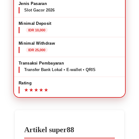
Jenis Pasaran
Slot Gacor 2026
Minimal Deposit
IDR 10,000
Minimal Withdraw
IDR 25,000
Transaksi Pembayaran
Transfer Bank Lokal • E-wallet • QRIS
Rating
Artikel super88