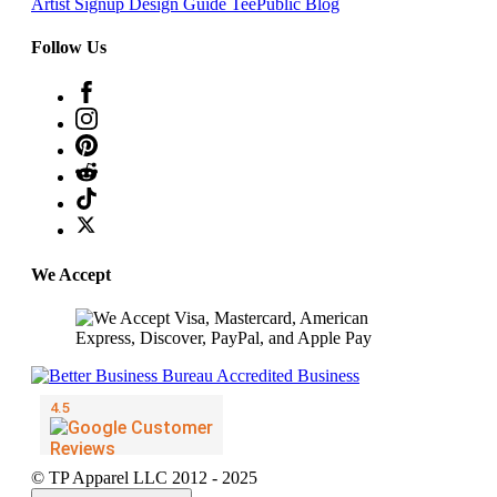
Artist Signup
Design Guide
TeePublic Blog
Follow Us
We Accept
© TP Apparel LLC 2012 - 2025