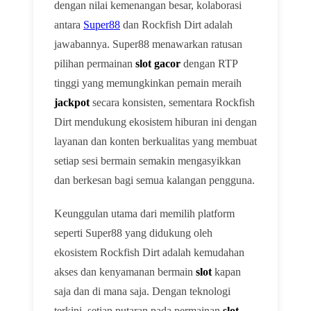
dengan nilai kemenangan besar, kolaborasi
antara
Super88
dan Rockfish Dirt adalah
jawabannya. Super88 menawarkan ratusan
pilihan permainan
slot gacor
dengan RTP
tinggi yang memungkinkan pemain meraih
jackpot
secara konsisten, sementara Rockfish
Dirt mendukung ekosistem hiburan ini dengan
layanan dan konten berkualitas yang membuat
setiap sesi bermain semakin mengasyikkan
dan berkesan bagi semua kalangan pengguna.
Keunggulan utama dari memilih platform
seperti Super88 yang didukung oleh
ekosistem Rockfish Dirt adalah kemudahan
akses dan kenyamanan bermain
slot
kapan
saja dan di mana saja. Dengan teknologi
terkini, setiap putaran pada permainan
slot