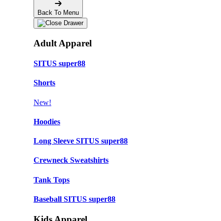
Back To Menu
Adult Apparel
SITUS super88
Shorts
New!
Hoodies
Long Sleeve SITUS super88
Crewneck Sweatshirts
Tank Tops
Baseball SITUS super88
Kids Apparel