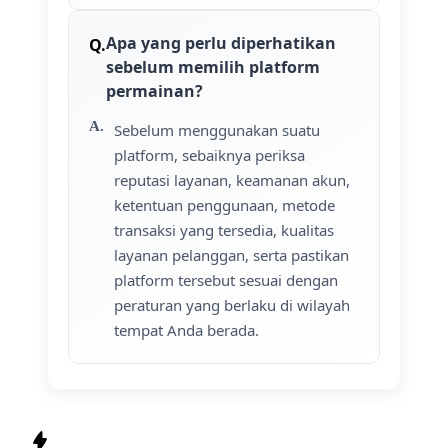
Apa yang perlu diperhatikan
sebelum memilih platform
permainan?
Sebelum menggunakan suatu
platform, sebaiknya periksa
reputasi layanan, keamanan akun,
ketentuan penggunaan, metode
transaksi yang tersedia, kualitas
layanan pelanggan, serta pastikan
platform tersebut sesuai dengan
peraturan yang berlaku di wilayah
tempat Anda berada.