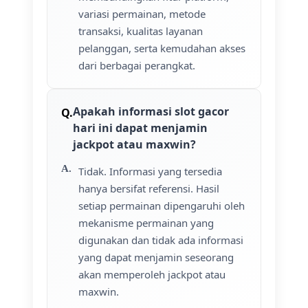
variasi permainan, metode
transaksi, kualitas layanan
pelanggan, serta kemudahan akses
dari berbagai perangkat.
Apakah informasi slot gacor
hari ini dapat menjamin
jackpot atau maxwin?
Tidak. Informasi yang tersedia
hanya bersifat referensi. Hasil
setiap permainan dipengaruhi oleh
mekanisme permainan yang
digunakan dan tidak ada informasi
yang dapat menjamin seseorang
akan memperoleh jackpot atau
maxwin.