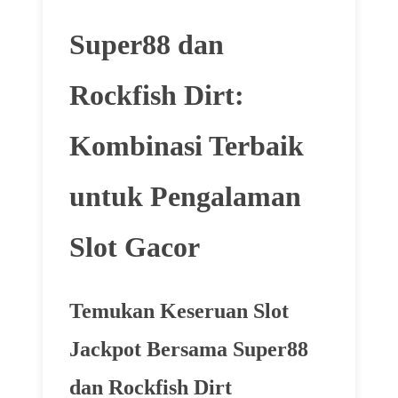
Super88 dan
Rockfish Dirt:
Kombinasi Terbaik
untuk Pengalaman
Slot Gacor
Temukan Keseruan Slot
Jackpot Bersama Super88
dan Rockfish Dirt