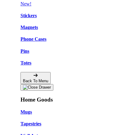
New!
Stickers
Magnets
Phone Cases
Pins
Totes
Back To Menu
Home Goods
Mugs
Tapestries