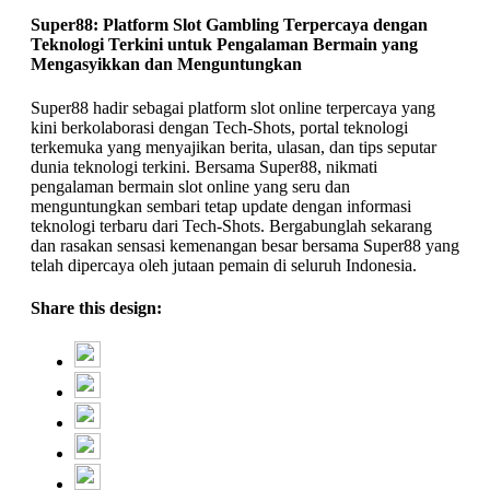
Super88: Platform Slot Gambling Terpercaya dengan
Teknologi Terkini untuk Pengalaman Bermain yang
Mengasyikkan dan Menguntungkan
Super88 hadir sebagai platform slot online terpercaya yang
kini berkolaborasi dengan Tech-Shots, portal teknologi
terkemuka yang menyajikan berita, ulasan, dan tips seputar
dunia teknologi terkini. Bersama Super88, nikmati
pengalaman bermain slot online yang seru dan
menguntungkan sembari tetap update dengan informasi
teknologi terbaru dari Tech-Shots. Bergabunglah sekarang
dan rasakan sensasi kemenangan besar bersama Super88 yang
telah dipercaya oleh jutaan pemain di seluruh Indonesia.
Share this design: