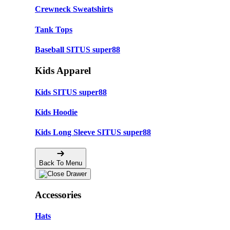
Crewneck Sweatshirts
Tank Tops
Baseball SITUS super88
Kids Apparel
Kids SITUS super88
Kids Hoodie
Kids Long Sleeve SITUS super88
Back To Menu
Accessories
Hats