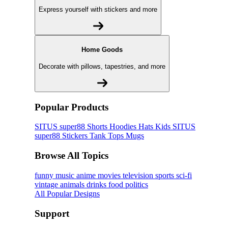
Express yourself with stickers and more
Home Goods
Decorate with pillows, tapestries, and more
Popular Products
SITUS super88
Shorts
Hoodies
Hats
Kids SITUS
super88
Stickers
Tank Tops
Mugs
Browse All Topics
funny
music
anime
movies
television
sports
sci-fi
vintage
animals
drinks
food
politics
All Popular Designs
Support