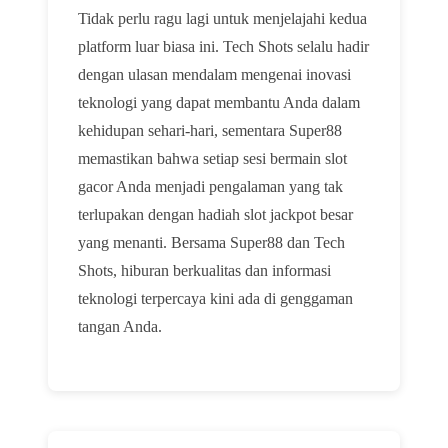
Tidak perlu ragu lagi untuk menjelajahi kedua
platform luar biasa ini. Tech Shots selalu hadir
dengan ulasan mendalam mengenai inovasi
teknologi yang dapat membantu Anda dalam
kehidupan sehari-hari, sementara Super88
memastikan bahwa setiap sesi bermain slot
gacor Anda menjadi pengalaman yang tak
terlupakan dengan hadiah slot jackpot besar
yang menanti. Bersama Super88 dan Tech
Shots, hiburan berkualitas dan informasi
teknologi terpercaya kini ada di genggaman
tangan Anda.