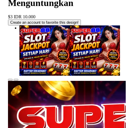
Menguntungkan
$3
IDR 10.000
Create an account to favorite this design!