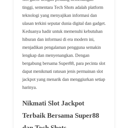
tinggi, sementara Tech Shots adalah platform
teknologi yang menyajikan informasi dan
ulasan terkini seputar dunia digital dan gadget.
Keduanya hadir untuk memenuhi kebutuhan
hiburan dan informasi di era modern ini,
menjadikan pengalaman pengguna semakin
lengkap dan menyenangkan. Dengan
bergabung bersama Super88, para pecinta slot
dapat menikmati ratusan jenis permainan slot
jackpot yang menarik dan menggiurkan setiap
harinya.
Nikmati Slot Jackpot
Terbaik Bersama Super88
dan Tech Shots