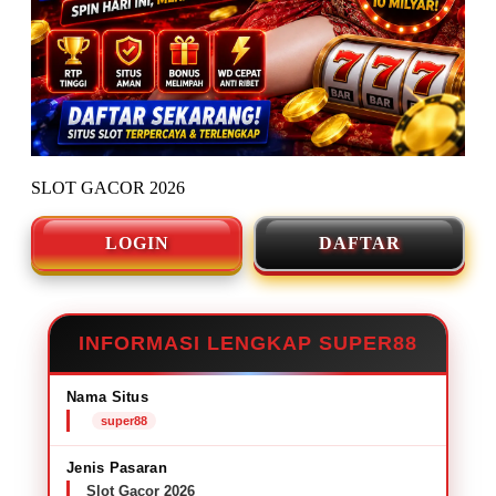
SLOT GACOR 2026
LOGIN
DAFTAR
INFORMASI LENGKAP SUPER88
Nama Situs
super88
Jenis Pasaran
Slot Gacor 2026