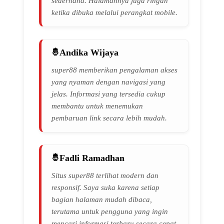
sederhana. Halamannya juga ringan
ketika dibuka melalui perangkat mobile.
Andika Wijaya
super88 memberikan pengalaman akses
yang nyaman dengan navigasi yang
jelas. Informasi yang tersedia cukup
membantu untuk menemukan
pembaruan link secara lebih mudah.
Fadli Ramadhan
Situs super88 terlihat modern dan
responsif. Saya suka karena setiap
bagian halaman mudah dibaca,
terutama untuk pengguna yang ingin
mencari informasi terbaru secara cepat.