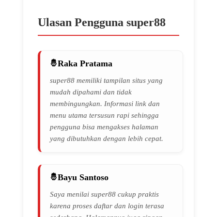
Ulasan Pengguna super88
Raka Pratama
super88 memiliki tampilan situs yang
mudah dipahami dan tidak
membingungkan. Informasi link dan
menu utama tersusun rapi sehingga
pengguna bisa mengakses halaman
yang dibutuhkan dengan lebih cepat.
Bayu Santoso
Saya menilai super88 cukup praktis
karena proses daftar dan login terasa