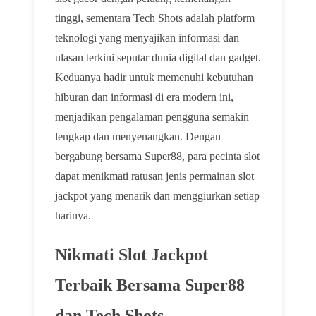
tinggi, sementara Tech Shots adalah platform
teknologi yang menyajikan informasi dan
ulasan terkini seputar dunia digital dan gadget.
Keduanya hadir untuk memenuhi kebutuhan
hiburan dan informasi di era modern ini,
menjadikan pengalaman pengguna semakin
lengkap dan menyenangkan. Dengan
bergabung bersama Super88, para pecinta slot
dapat menikmati ratusan jenis permainan slot
jackpot yang menarik dan menggiurkan setiap
harinya.
Nikmati Slot Jackpot
Terbaik Bersama Super88
dan Tech Shots