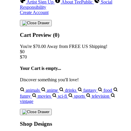
Artist Sign Up
About TeePublic
Social
Responsibility
Create Account
Cart Preview (0)
You're
$70.00
Away from
FREE US Shipping!
$0
$70
Your Cart is empty...
Discover something you'll love!
animals
anime
drinks
fantasy
food
funny
movies
sci-fi
sports
television
vintage
Shop Designs