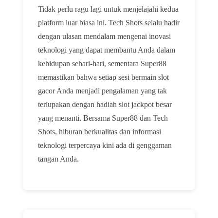
Tidak perlu ragu lagi untuk menjelajahi kedua
platform luar biasa ini. Tech Shots selalu hadir
dengan ulasan mendalam mengenai inovasi
teknologi yang dapat membantu Anda dalam
kehidupan sehari-hari, sementara Super88
memastikan bahwa setiap sesi bermain slot
gacor Anda menjadi pengalaman yang tak
terlupakan dengan hadiah slot jackpot besar
yang menanti. Bersama Super88 dan Tech
Shots, hiburan berkualitas dan informasi
teknologi terpercaya kini ada di genggaman
tangan Anda.