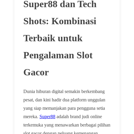
Super88 dan Tech
Shots: Kombinasi
Terbaik untuk
Pengalaman Slot
Gacor
Dunia hiburan digital semakin berkembang
pesat, dan kini hadir dua platform unggulan
yang siap memanjakan para pengguna setia
mereka.
Super88
adalah brand judi online
terkemuka yang menawarkan berbagai pilihan
slot gacor dengan peluang kemenangan