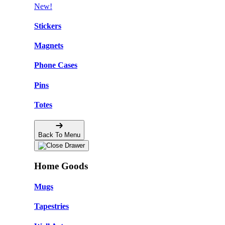
New!
Stickers
Magnets
Phone Cases
Pins
Totes
Back To Menu
Home Goods
Mugs
Tapestries