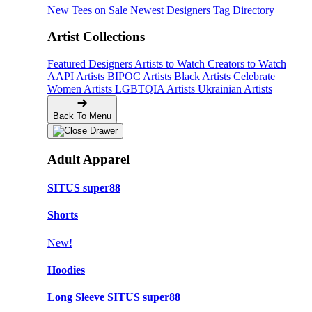
New Tees on Sale
Newest Designers
Tag Directory
Artist Collections
Featured Designers
Artists to Watch
Creators to Watch
AAPI Artists
BIPOC Artists
Black Artists
Celebrate
Women Artists
LGBTQIA Artists
Ukrainian Artists
Back To Menu
Adult Apparel
SITUS super88
Shorts
New!
Hoodies
Long Sleeve SITUS super88