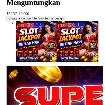
Menguntungkan
$3
IDR 10.000
Create an account to favorite this design!