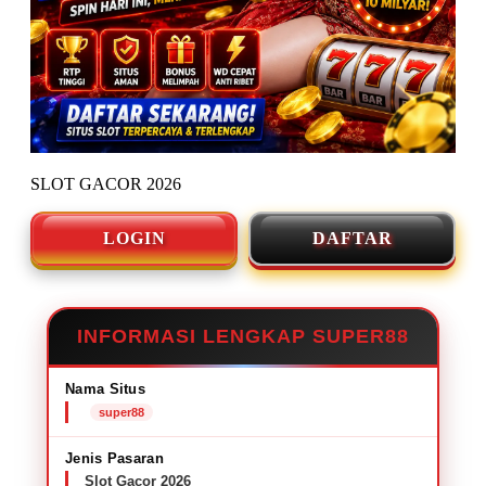
SLOT GACOR 2026
LOGIN
DAFTAR
INFORMASI LENGKAP SUPER88
Nama Situs
super88
Jenis Pasaran
Slot Gacor 2026