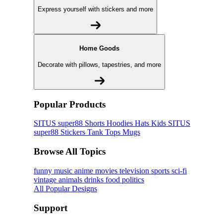
Express yourself with stickers and more
Home Goods
Decorate with pillows, tapestries, and more
Popular Products
SITUS super88
Shorts
Hoodies
Hats
Kids SITUS
super88
Stickers
Tank Tops
Mugs
Browse All Topics
funny
music
anime
movies
television
sports
sci-fi
vintage
animals
drinks
food
politics
All Popular Designs
Support