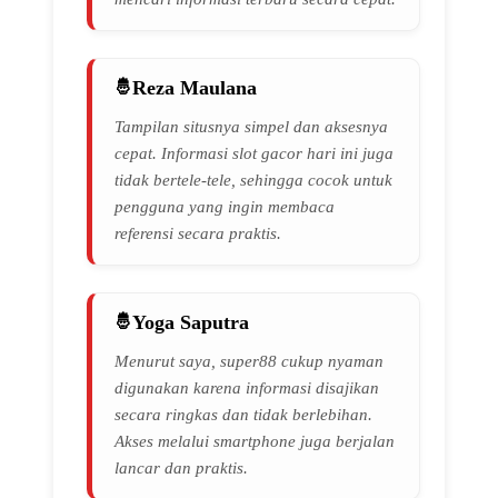
Reza Maulana
Tampilan situsnya simpel dan aksesnya
cepat. Informasi slot gacor hari ini juga
tidak bertele-tele, sehingga cocok untuk
pengguna yang ingin membaca
referensi secara praktis.
Yoga Saputra
Menurut saya, super88 cukup nyaman
digunakan karena informasi disajikan
secara ringkas dan tidak berlebihan.
Akses melalui smartphone juga berjalan
lancar dan praktis.