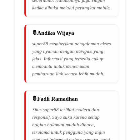
sederhana. Halamannya juga ringan
ketika dibuka melalui perangkat mobile.
Andika Wijaya
super88 memberikan pengalaman akses
yang nyaman dengan navigasi yang
jelas. Informasi yang tersedia cukup
membantu untuk menemukan
pembaruan link secara lebih mudah.
Fadli Ramadhan
Situs super88 terlihat modern dan
responsif. Saya suka karena setiap
bagian halaman mudah dibaca,
terutama untuk pengguna yang ingin
mencari informasi terbaru secara cepat.