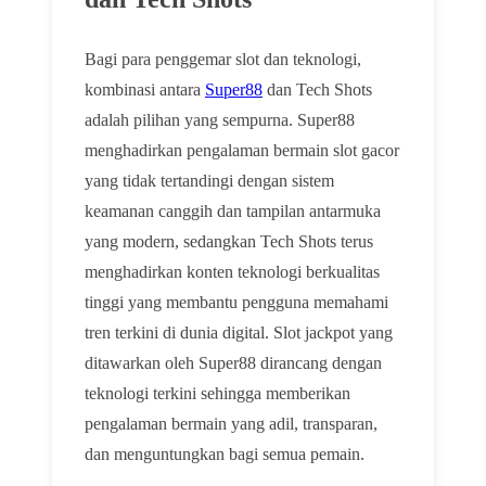
Bagi para penggemar slot dan teknologi,
kombinasi antara
Super88
dan Tech Shots
adalah pilihan yang sempurna. Super88
menghadirkan pengalaman bermain slot gacor
yang tidak tertandingi dengan sistem
keamanan canggih dan tampilan antarmuka
yang modern, sedangkan Tech Shots terus
menghadirkan konten teknologi berkualitas
tinggi yang membantu pengguna memahami
tren terkini di dunia digital. Slot jackpot yang
ditawarkan oleh Super88 dirancang dengan
teknologi terkini sehingga memberikan
pengalaman bermain yang adil, transparan,
dan menguntungkan bagi semua pemain.