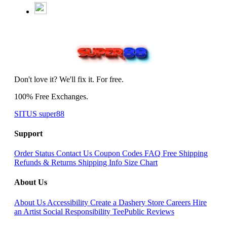
Don't love it? We'll fix it. For free.
100% Free Exchanges.
SITUS super88
Support
Order Status
Contact Us
Coupon Codes
FAQ
Free Shipping
Refunds & Returns
Shipping Info
Size Chart
About Us
About Us
Accessibility
Create a Dashery Store
Careers
Hire
an Artist
Social Responsibility
TeePublic Reviews