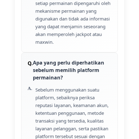
setiap permainan dipengaruhi oleh
mekanisme permainan yang
digunakan dan tidak ada informasi
yang dapat menjamin seseorang
akan memperoleh jackpot atau
maxwin.
Apa yang perlu diperhatikan
sebelum memilih platform
permainan?
Sebelum menggunakan suatu
platform, sebaiknya periksa
reputasi layanan, keamanan akun,
ketentuan penggunaan, metode
transaksi yang tersedia, kualitas
layanan pelanggan, serta pastikan
platform tersebut sesuai dengan