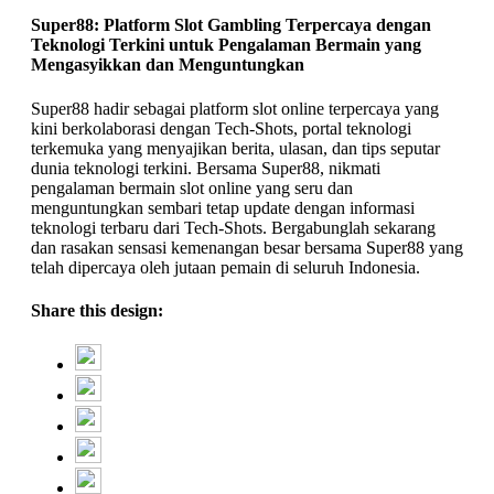
Super88: Platform Slot Gambling Terpercaya dengan
Teknologi Terkini untuk Pengalaman Bermain yang
Mengasyikkan dan Menguntungkan
Super88 hadir sebagai platform slot online terpercaya yang
kini berkolaborasi dengan Tech-Shots, portal teknologi
terkemuka yang menyajikan berita, ulasan, dan tips seputar
dunia teknologi terkini. Bersama Super88, nikmati
pengalaman bermain slot online yang seru dan
menguntungkan sembari tetap update dengan informasi
teknologi terbaru dari Tech-Shots. Bergabunglah sekarang
dan rasakan sensasi kemenangan besar bersama Super88 yang
telah dipercaya oleh jutaan pemain di seluruh Indonesia.
Share this design: