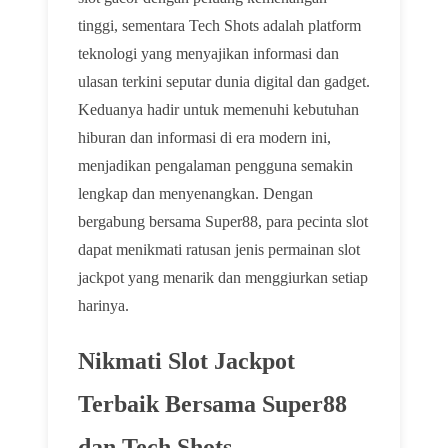
tinggi, sementara Tech Shots adalah platform
teknologi yang menyajikan informasi dan
ulasan terkini seputar dunia digital dan gadget.
Keduanya hadir untuk memenuhi kebutuhan
hiburan dan informasi di era modern ini,
menjadikan pengalaman pengguna semakin
lengkap dan menyenangkan. Dengan
bergabung bersama Super88, para pecinta slot
dapat menikmati ratusan jenis permainan slot
jackpot yang menarik dan menggiurkan setiap
harinya.
Nikmati Slot Jackpot
Terbaik Bersama Super88
dan Tech Shots