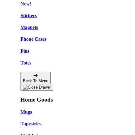
New!
Stickers
Magnets
Phone Cases
Pins
Totes
Back To Menu
Home Goods
Mugs
Tapestries