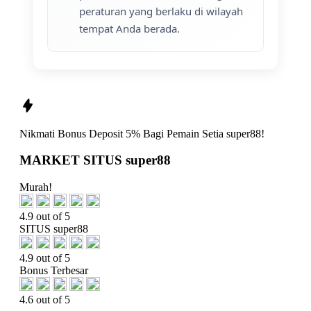
peraturan yang berlaku di wilayah
tempat Anda berada.
Nikmati
Bonus Deposit 5%
Bagi Pemain Setia
super88!
MARKET SITUS super88
Murah!
4.9 out of 5
SITUS super88
4.9 out of 5
Bonus Terbesar
4.6 out of 5