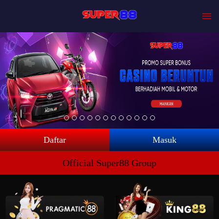
Daftar
Masuk
Official Super88 Group