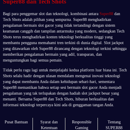
Super88 dan Tech Shots
Bagi para penggemar slot dan teknologi, kombinasi antara
Super88
dan
Tech Shots adalah pilihan yang sempurna. Super88 menghadirkan
pengalaman bermain slot gacor yang tidak tertandingi dengan sistem
keamanan canggih dan tampilan antarmuka yang modern, sedangkan Tech
Shots terus menghadirkan konten teknologi berkualitas tinggi yang
membantu pengguna memahami tren terkini di dunia digital. Slot jackpot
yang ditawarkan oleh Super88 dirancang dengan teknologi terkini sehingga
memberikan pengalaman bermain yang adil, transparan, dan
menguntungkan bagi semua pemain.
Tidak perlu ragu lagi untuk menjelajahi kedua platform luar biasa ini. Tech
Shots selalu hadir dengan ulasan mendalam mengenai inovasi teknologi
yang dapat membantu Anda dalam kehidupan sehari-hari, sementara
Super88 memastikan bahwa setiap sesi bermain slot gacor Anda menjadi
pengalaman yang tak terlupakan dengan hadiah slot jackpot besar yang
menanti. Bersama Super88 dan Tech Shots, hiburan berkualitas dan
informasi teknologi terpercaya kini ada di genggaman tangan Anda.
Pusat Bantuan
Syarat dan
Responsible
Tentang
Ketentuan
Gaming
SUPER88