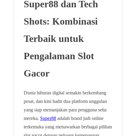
Super88 dan Tech
Shots: Kombinasi
Terbaik untuk
Pengalaman Slot
Gacor
Dunia hiburan digital semakin berkembang
pesat, dan kini hadir dua platform unggulan
yang siap memanjakan para pengguna setia
mereka.
Super88
adalah brand judi online
terkemuka yang menawarkan berbagai pilihan
slot gacor dengan peluang kemenangan