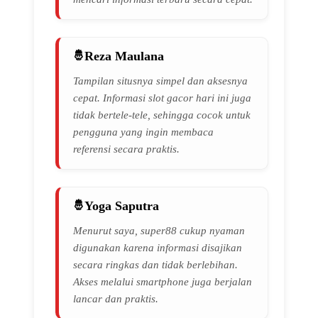
Reza Maulana
Tampilan situsnya simpel dan aksesnya
cepat. Informasi slot gacor hari ini juga
tidak bertele-tele, sehingga cocok untuk
pengguna yang ingin membaca
referensi secara praktis.
Yoga Saputra
Menurut saya, super88 cukup nyaman
digunakan karena informasi disajikan
secara ringkas dan tidak berlebihan.
Akses melalui smartphone juga berjalan
lancar dan praktis.