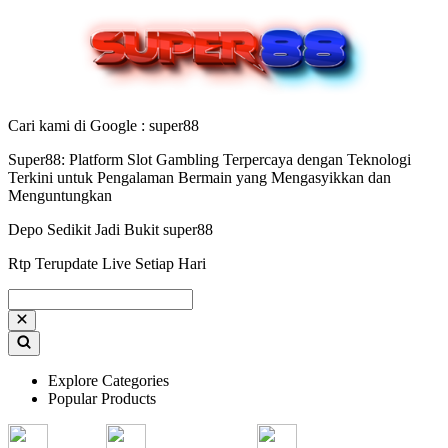
Cari kami di Google : super88
Super88: Platform Slot Gambling Terpercaya dengan Teknologi
Terkini untuk Pengalaman Bermain yang Mengasyikkan dan
Menguntungkan
Depo Sedikit Jadi Bukit super88
Rtp Terupdate Live Setiap Hari
Explore Categories
Popular Products