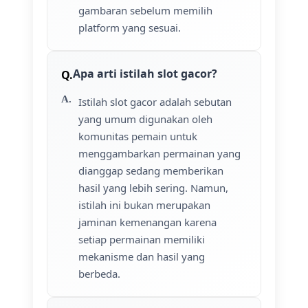
gambaran sebelum memilih
platform yang sesuai.
Apa arti istilah slot gacor?
Istilah slot gacor adalah sebutan
yang umum digunakan oleh
komunitas pemain untuk
menggambarkan permainan yang
dianggap sedang memberikan
hasil yang lebih sering. Namun,
istilah ini bukan merupakan
jaminan kemenangan karena
setiap permainan memiliki
mekanisme dan hasil yang
berbeda.