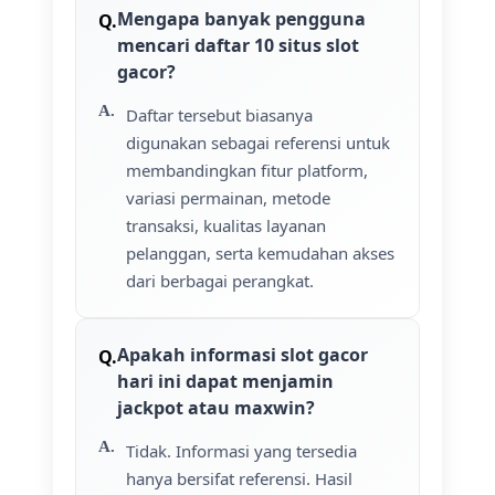
Mengapa banyak pengguna
mencari daftar 10 situs slot
gacor?
Daftar tersebut biasanya
digunakan sebagai referensi untuk
membandingkan fitur platform,
variasi permainan, metode
transaksi, kualitas layanan
pelanggan, serta kemudahan akses
dari berbagai perangkat.
Apakah informasi slot gacor
hari ini dapat menjamin
jackpot atau maxwin?
Tidak. Informasi yang tersedia
hanya bersifat referensi. Hasil