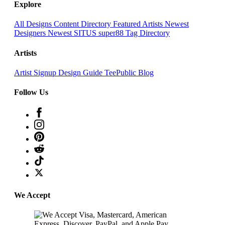
Explore
All Designs
Content Directory
Featured Artists
Newest
Designers
Newest SITUS super88
Tag Directory
Artists
Artist Signup
Design Guide
TeePublic Blog
Follow Us
We Accept