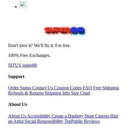
Don't love it? We'll fix it. For free.
100% Free Exchanges.
SITUS super88
Support
Order Status
Contact Us
Coupon Codes
FAQ
Free Shipping
Refunds & Returns
Shipping Info
Size Chart
About Us
About Us
Accessibility
Create a Dashery Store
Careers
Hire
an Artist
Social Responsibility
TeePublic Reviews