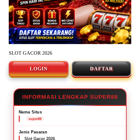
SLOT GACOR 2026
LOGIN
DAFTAR
INFORMASI LENGKAP SUPER88
Nama Situs
super88
Jenis Pasaran
Slot Gacor 2026