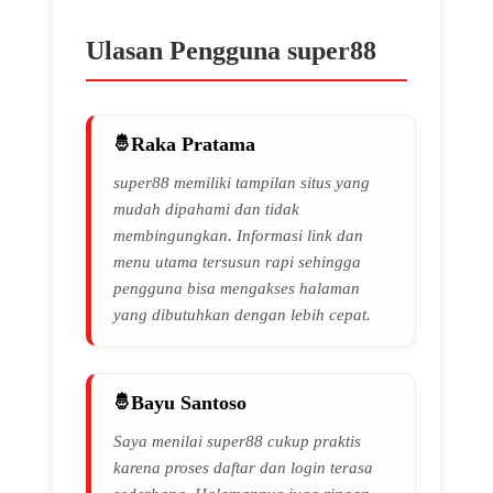
Ulasan Pengguna super88
Raka Pratama
super88 memiliki tampilan situs yang
mudah dipahami dan tidak
membingungkan. Informasi link dan
menu utama tersusun rapi sehingga
pengguna bisa mengakses halaman
yang dibutuhkan dengan lebih cepat.
Bayu Santoso
Saya menilai super88 cukup praktis
karena proses daftar dan login terasa