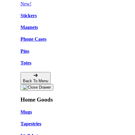
New!
Stickers
Magnets
Phone Cases
Pins
Totes
Back To Menu
Home Goods
Mugs
Tapestries