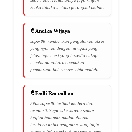
sederhana. Halamannya juga ringan
ketika dibuka melalui perangkat mobile.
Andika Wijaya
super88 memberikan pengalaman akses
yang nyaman dengan navigasi yang
jelas. Informasi yang tersedia cukup
membantu untuk menemukan
pembaruan link secara lebih mudah.
Fadli Ramadhan
Situs super88 terlihat modern dan
responsif. Saya suka karena setiap
bagian halaman mudah dibaca,
terutama untuk pengguna yang ingin
mencari informasi terbaru secara cepat.