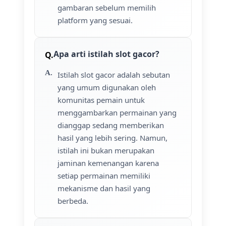
gambaran sebelum memilih
platform yang sesuai.
Apa arti istilah slot gacor?
Istilah slot gacor adalah sebutan
yang umum digunakan oleh
komunitas pemain untuk
menggambarkan permainan yang
dianggap sedang memberikan
hasil yang lebih sering. Namun,
istilah ini bukan merupakan
jaminan kemenangan karena
setiap permainan memiliki
mekanisme dan hasil yang
berbeda.