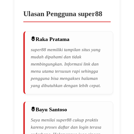
Ulasan Pengguna super88
Raka Pratama
super88 memiliki tampilan situs yang
mudah dipahami dan tidak
membingungkan. Informasi link dan
menu utama tersusun rapi sehingga
pengguna bisa mengakses halaman
yang dibutuhkan dengan lebih cepat.
Bayu Santoso
Saya menilai super88 cukup praktis
karena proses daftar dan login terasa