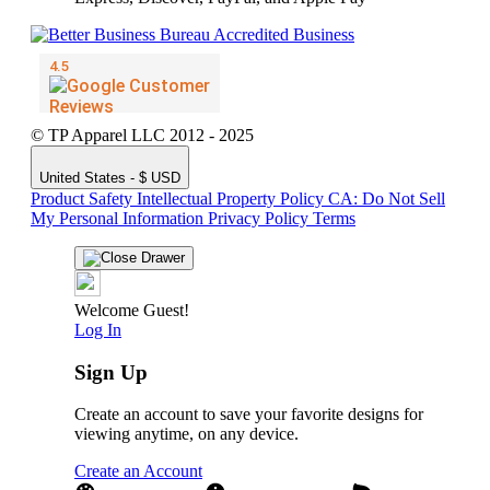
© TP Apparel LLC 2012 - 2025
United States - $ USD
Product Safety
Intellectual Property Policy
CA: Do Not Sell
My Personal Information
Privacy Policy
Terms
Welcome Guest!
Log In
Sign Up
Create an account to save your favorite designs for
viewing anytime, on any device.
Create an Account