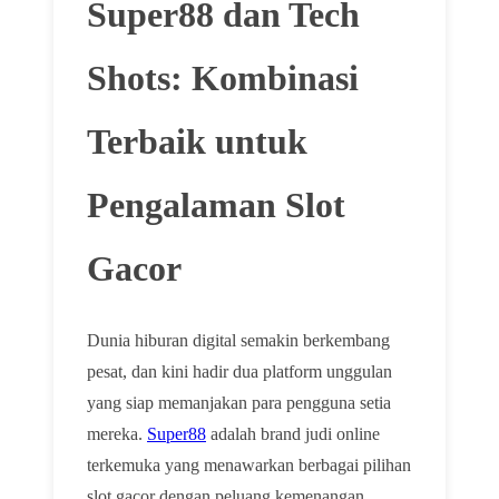
Super88 dan Tech
Shots: Kombinasi
Terbaik untuk
Pengalaman Slot
Gacor
Dunia hiburan digital semakin berkembang
pesat, dan kini hadir dua platform unggulan
yang siap memanjakan para pengguna setia
mereka.
Super88
adalah brand judi online
terkemuka yang menawarkan berbagai pilihan
slot gacor dengan peluang kemenangan