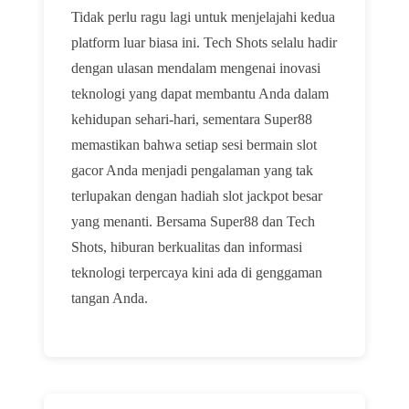
Tidak perlu ragu lagi untuk menjelajahi kedua
platform luar biasa ini. Tech Shots selalu hadir
dengan ulasan mendalam mengenai inovasi
teknologi yang dapat membantu Anda dalam
kehidupan sehari-hari, sementara Super88
memastikan bahwa setiap sesi bermain slot
gacor Anda menjadi pengalaman yang tak
terlupakan dengan hadiah slot jackpot besar
yang menanti. Bersama Super88 dan Tech
Shots, hiburan berkualitas dan informasi
teknologi terpercaya kini ada di genggaman
tangan Anda.