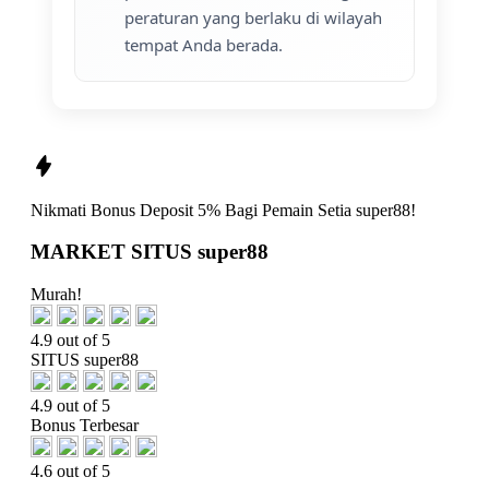
peraturan yang berlaku di wilayah
tempat Anda berada.
Nikmati
Bonus Deposit 5%
Bagi Pemain Setia
super88!
MARKET SITUS super88
Murah!
4.9 out of 5
SITUS super88
4.9 out of 5
Bonus Terbesar
4.6 out of 5