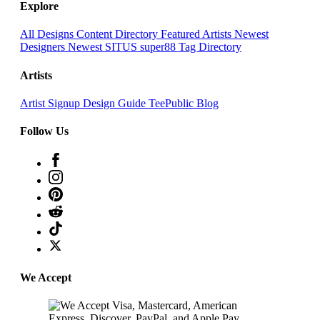
Explore
All Designs
Content Directory
Featured Artists
Newest
Designers
Newest SITUS super88
Tag Directory
Artists
Artist Signup
Design Guide
TeePublic Blog
Follow Us
We Accept