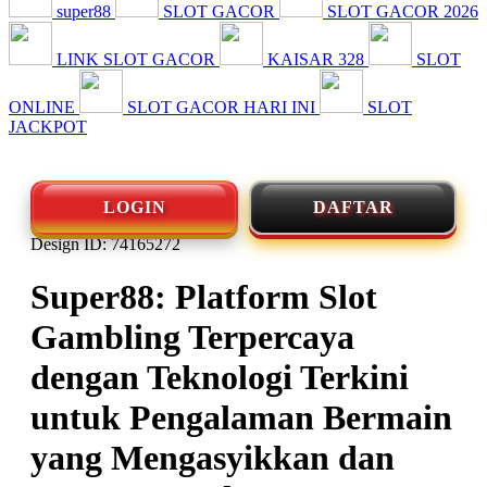
super88
SLOT GACOR
SLOT GACOR 2026
LINK SLOT GACOR
KAISAR 328
SLOT
ONLINE
SLOT GACOR HARI INI
SLOT
JACKPOT
LOGIN
DAFTAR
Design ID: 74165272
Super88: Platform Slot
Gambling Terpercaya
dengan Teknologi Terkini
untuk Pengalaman Bermain
yang Mengasyikkan dan