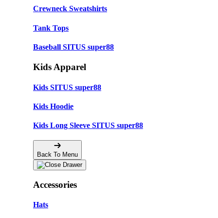
Crewneck Sweatshirts
Tank Tops
Baseball SITUS super88
Kids Apparel
Kids SITUS super88
Kids Hoodie
Kids Long Sleeve SITUS super88
Back To Menu
Accessories
Hats