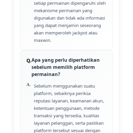
setiap permainan dipengaruhi oleh
mekanisme permainan yang
digunakan dan tidak ada informasi
yang dapat menjamin seseorang
akan memperoleh jackpot atau
maxwin.
Apa yang perlu diperhatikan
sebelum memilih platform
permainan?
Sebelum menggunakan suatu
platform, sebaiknya periksa
reputasi layanan, keamanan akun,
ketentuan penggunaan, metode
transaksi yang tersedia, kualitas
layanan pelanggan, serta pastikan
platform tersebut sesuai dengan