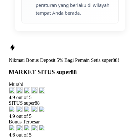
peraturan yang berlaku di wilayah
tempat Anda berada.
Nikmati
Bonus Deposit 5%
Bagi Pemain Setia
super88!
MARKET SITUS super88
Murah!
4.9 out of 5
SITUS super88
4.9 out of 5
Bonus Terbesar
4.6 out of 5