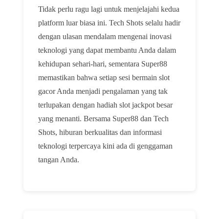
Tidak perlu ragu lagi untuk menjelajahi kedua
platform luar biasa ini. Tech Shots selalu hadir
dengan ulasan mendalam mengenai inovasi
teknologi yang dapat membantu Anda dalam
kehidupan sehari-hari, sementara Super88
memastikan bahwa setiap sesi bermain slot
gacor Anda menjadi pengalaman yang tak
terlupakan dengan hadiah slot jackpot besar
yang menanti. Bersama Super88 dan Tech
Shots, hiburan berkualitas dan informasi
teknologi terpercaya kini ada di genggaman
tangan Anda.