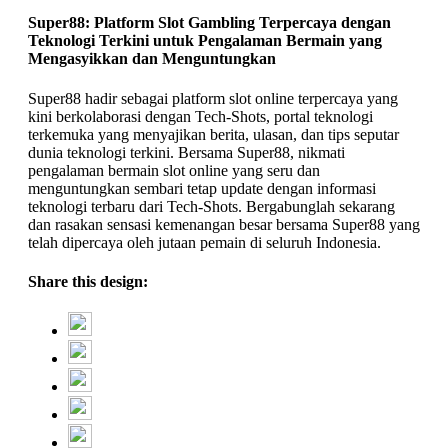
Super88: Platform Slot Gambling Terpercaya dengan
Teknologi Terkini untuk Pengalaman Bermain yang
Mengasyikkan dan Menguntungkan
Super88 hadir sebagai platform slot online terpercaya yang
kini berkolaborasi dengan Tech-Shots, portal teknologi
terkemuka yang menyajikan berita, ulasan, dan tips seputar
dunia teknologi terkini. Bersama Super88, nikmati
pengalaman bermain slot online yang seru dan
menguntungkan sembari tetap update dengan informasi
teknologi terbaru dari Tech-Shots. Bergabunglah sekarang
dan rasakan sensasi kemenangan besar bersama Super88 yang
telah dipercaya oleh jutaan pemain di seluruh Indonesia.
Share this design: