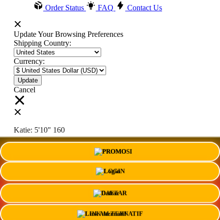
Order Status
FAQ
Contact Us
Update Your Browsing Preferences
Shipping Country:
Currency:
Cancel
Katie:
5'10"
160
PROMO
Select your person:
Male
Female
LOGIN
Height
Short
Med
Tall
DAFTAR
Weight
Slim
Avg
Heavy
LINK ALTERNATIF
View Size Chart