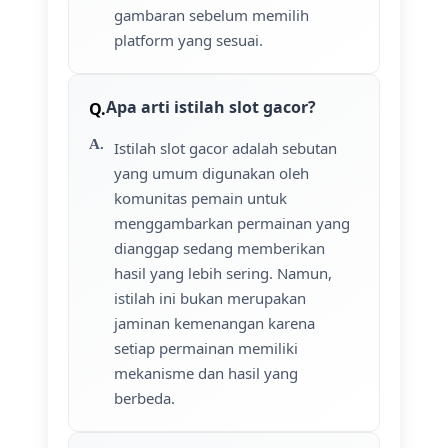
gambaran sebelum memilih
platform yang sesuai.
Apa arti istilah slot gacor?
Istilah slot gacor adalah sebutan
yang umum digunakan oleh
komunitas pemain untuk
menggambarkan permainan yang
dianggap sedang memberikan
hasil yang lebih sering. Namun,
istilah ini bukan merupakan
jaminan kemenangan karena
setiap permainan memiliki
mekanisme dan hasil yang
berbeda.