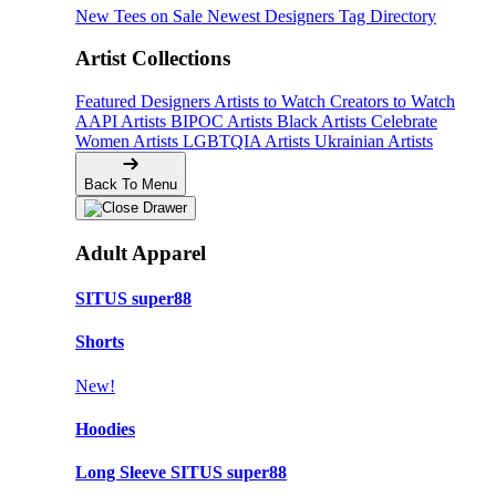
New Tees on Sale
Newest Designers
Tag Directory
Artist Collections
Featured Designers
Artists to Watch
Creators to Watch
AAPI Artists
BIPOC Artists
Black Artists
Celebrate
Women Artists
LGBTQIA Artists
Ukrainian Artists
Back To Menu
Adult Apparel
SITUS super88
Shorts
New!
Hoodies
Long Sleeve SITUS super88