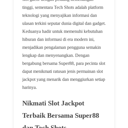
tinggi, sementara Tech Shots adalah platform
teknologi yang menyajikan informasi dan
ulasan terkini seputar dunia digital dan gadget.
Keduanya hadir untuk memenuhi kebutuhan
hiburan dan informasi di era modern ini,
menjadikan pengalaman pengguna semakin
lengkap dan menyenangkan. Dengan
bergabung bersama Super88, para pecinta slot
dapat menikmati ratusan jenis permainan slot
jackpot yang menarik dan menggiurkan setiap
harinya.
Nikmati Slot Jackpot
Terbaik Bersama Super88
dan Tech Shots