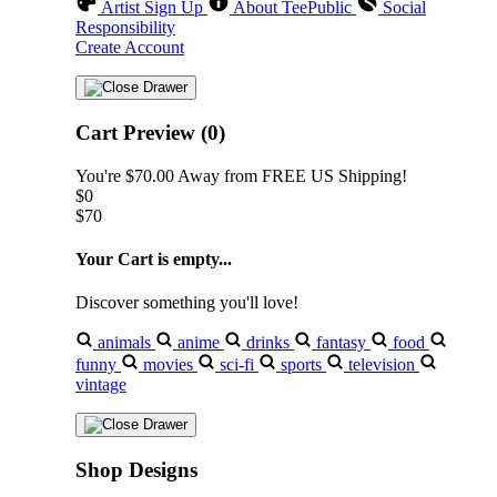
Artist Sign Up
About TeePublic
Social
Responsibility
Create Account
Cart Preview (0)
You're
$70.00
Away from
FREE US Shipping!
$0
$70
Your Cart is empty...
Discover something you'll love!
animals
anime
drinks
fantasy
food
funny
movies
sci-fi
sports
television
vintage
Shop Designs