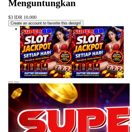
Menguntungkan
$3
IDR 10.000
Create an account to favorite this design!