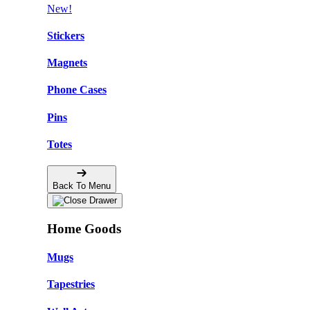
New!
Stickers
Magnets
Phone Cases
Pins
Totes
Back To Menu
Home Goods
Mugs
Tapestries