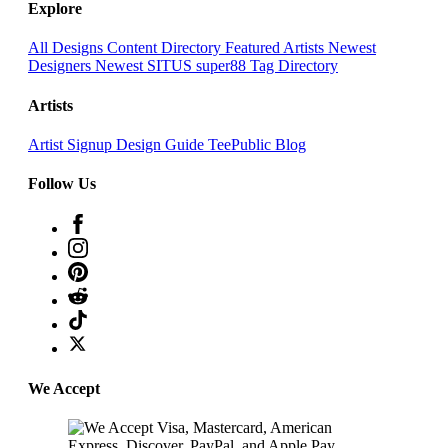
Explore
All Designs
Content Directory
Featured Artists
Newest
Designers
Newest SITUS super88
Tag Directory
Artists
Artist Signup
Design Guide
TeePublic Blog
Follow Us
We Accept