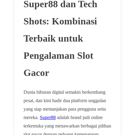
Super88 dan Tech
Shots: Kombinasi
Terbaik untuk
Pengalaman Slot
Gacor
Dunia hiburan digital semakin berkembang
pesat, dan kini hadir dua platform unggulan
yang siap memanjakan para pengguna setia
mereka.
Super88
adalah brand judi online
terkemuka yang menawarkan berbagai pilihan
slot gacor dengan peluang kemenangan