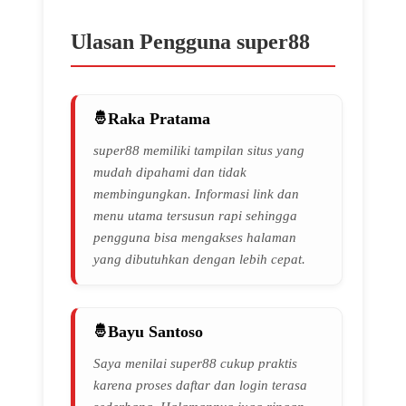
Ulasan Pengguna super88
Raka Pratama
super88 memiliki tampilan situs yang
mudah dipahami dan tidak
membingungkan. Informasi link dan
menu utama tersusun rapi sehingga
pengguna bisa mengakses halaman
yang dibutuhkan dengan lebih cepat.
Bayu Santoso
Saya menilai super88 cukup praktis
karena proses daftar dan login terasa