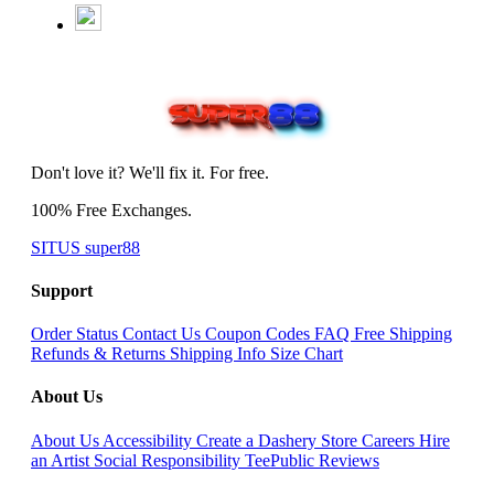
Don't love it? We'll fix it. For free.
100% Free Exchanges.
SITUS super88
Support
Order Status
Contact Us
Coupon Codes
FAQ
Free Shipping
Refunds & Returns
Shipping Info
Size Chart
About Us
About Us
Accessibility
Create a Dashery Store
Careers
Hire
an Artist
Social Responsibility
TeePublic Reviews