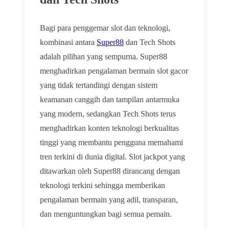
Bagi para penggemar slot dan teknologi,
kombinasi antara
Super88
dan Tech Shots
adalah pilihan yang sempurna. Super88
menghadirkan pengalaman bermain slot gacor
yang tidak tertandingi dengan sistem
keamanan canggih dan tampilan antarmuka
yang modern, sedangkan Tech Shots terus
menghadirkan konten teknologi berkualitas
tinggi yang membantu pengguna memahami
tren terkini di dunia digital. Slot jackpot yang
ditawarkan oleh Super88 dirancang dengan
teknologi terkini sehingga memberikan
pengalaman bermain yang adil, transparan,
dan menguntungkan bagi semua pemain.