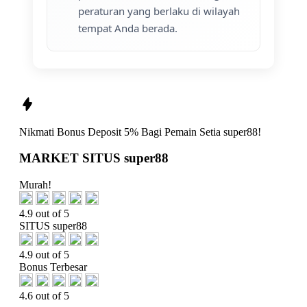
peraturan yang berlaku di wilayah
tempat Anda berada.
Nikmati
Bonus Deposit 5%
Bagi Pemain Setia
super88!
MARKET SITUS super88
Murah!
4.9 out of 5
SITUS super88
4.9 out of 5
Bonus Terbesar
4.6 out of 5