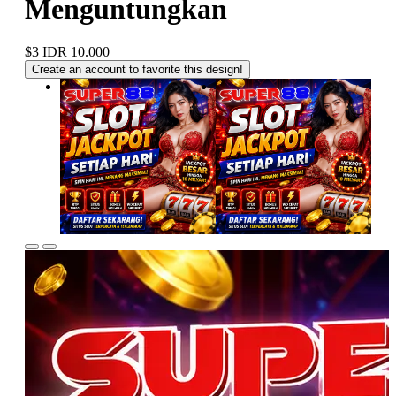
Menguntungkan
$3
IDR 10.000
Create an account to favorite this design!