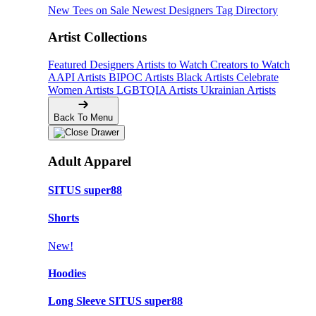
New Tees on Sale
Newest Designers
Tag Directory
Artist Collections
Featured Designers
Artists to Watch
Creators to Watch
AAPI Artists
BIPOC Artists
Black Artists
Celebrate
Women Artists
LGBTQIA Artists
Ukrainian Artists
Back To Menu
Adult Apparel
SITUS super88
Shorts
New!
Hoodies
Long Sleeve SITUS super88