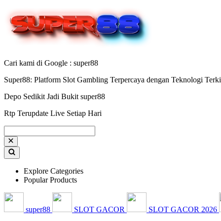
Cari kami di Google : super88
Super88: Platform Slot Gambling Terpercaya dengan Teknologi Te
Depo Sedikit Jadi Bukit super88
Rtp Terupdate Live Setiap Hari
Explore Categories
Popular Products
super88
SLOT GACOR
SLOT GACOR 2026