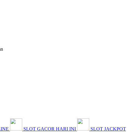
an
LINE
SLOT GACOR HARI INI
SLOT JACKPOT