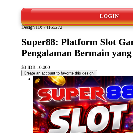
LOGIN
Design ID: 74165272
Super88: Platform Slot Ga
Pengalaman Bermain yang
$3
IDR 10.000
Create an account to favorite this design!