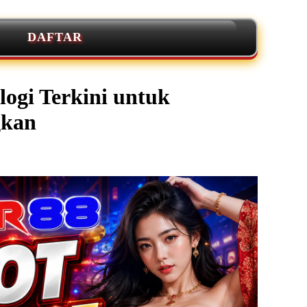
DAFTAR
ogi Terkini untuk
gkan