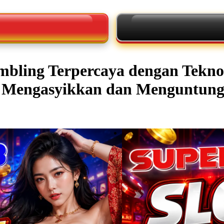
mbling Terpercaya dengan Teknol
 Mengasyikkan dan Menguntun