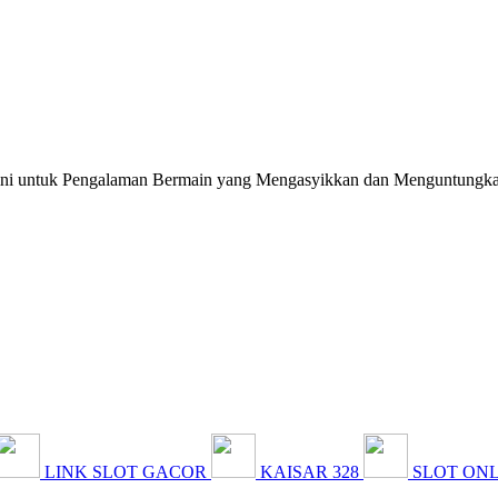
rkini untuk Pengalaman Bermain yang Mengasyikkan dan Menguntungk
LINK SLOT GACOR
KAISAR 328
SLOT ON