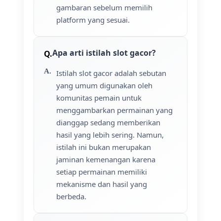
gambaran sebelum memilih
platform yang sesuai.
Apa arti istilah slot gacor?
Istilah slot gacor adalah sebutan
yang umum digunakan oleh
komunitas pemain untuk
menggambarkan permainan yang
dianggap sedang memberikan
hasil yang lebih sering. Namun,
istilah ini bukan merupakan
jaminan kemenangan karena
setiap permainan memiliki
mekanisme dan hasil yang
berbeda.