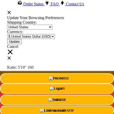
Order Status
FAQ
Contact Us
Update Your Browsing Preferences
Shipping Country:
Currency:
Cancel
Katie:
5'10"
160
PROMO
Select your person:
Male
Female
LOGIN
Height
Short
Med
Tall
DAFTAR
Weight
Slim
Avg
Heavy
LINK ALTERNATIF
View Size Chart