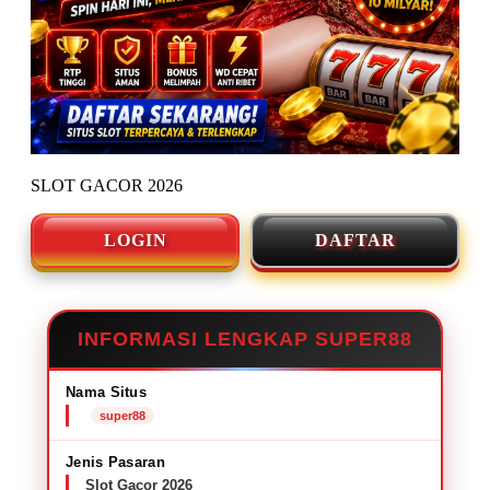
SLOT GACOR 2026
LOGIN
DAFTAR
INFORMASI LENGKAP SUPER88
Nama Situs
super88
Jenis Pasaran
Slot Gacor 2026