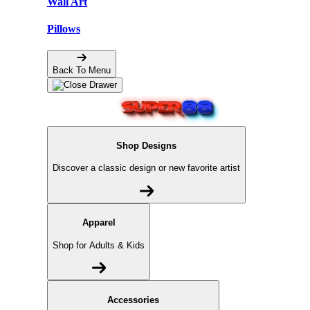
Wall Art
Pillows
Back To Menu
Shop Designs
Discover a classic design or new favorite artist
Apparel
Shop for Adults & Kids
Accessories