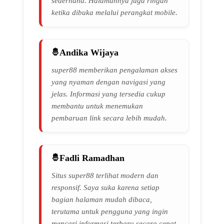
sederhana. Halamannya juga ringan
ketika dibuka melalui perangkat mobile.
Andika Wijaya
super88 memberikan pengalaman akses
yang nyaman dengan navigasi yang
jelas. Informasi yang tersedia cukup
membantu untuk menemukan
pembaruan link secara lebih mudah.
Fadli Ramadhan
Situs super88 terlihat modern dan
responsif. Saya suka karena setiap
bagian halaman mudah dibaca,
terutama untuk pengguna yang ingin
mencari informasi terbaru secara cepat.