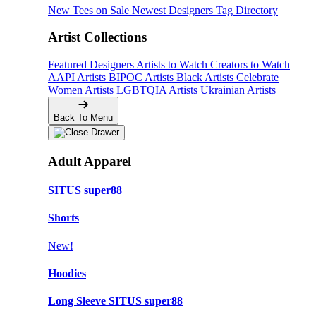
New Tees on Sale
Newest Designers
Tag Directory
Artist Collections
Featured Designers
Artists to Watch
Creators to Watch
AAPI Artists
BIPOC Artists
Black Artists
Celebrate
Women Artists
LGBTQIA Artists
Ukrainian Artists
Back To Menu
Adult Apparel
SITUS super88
Shorts
New!
Hoodies
Long Sleeve SITUS super88