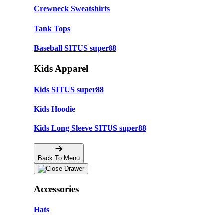
Crewneck Sweatshirts
Tank Tops
Baseball SITUS super88
Kids Apparel
Kids SITUS super88
Kids Hoodie
Kids Long Sleeve SITUS super88
Back To Menu
Accessories
Hats