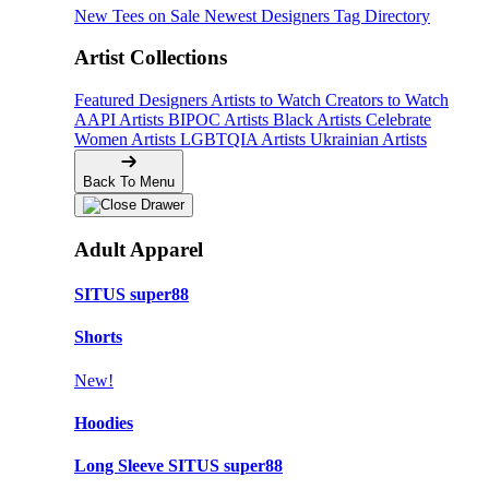
New Tees on Sale
Newest Designers
Tag Directory
Artist Collections
Featured Designers
Artists to Watch
Creators to Watch
AAPI Artists
BIPOC Artists
Black Artists
Celebrate
Women Artists
LGBTQIA Artists
Ukrainian Artists
Back To Menu
Adult Apparel
SITUS super88
Shorts
New!
Hoodies
Long Sleeve SITUS super88