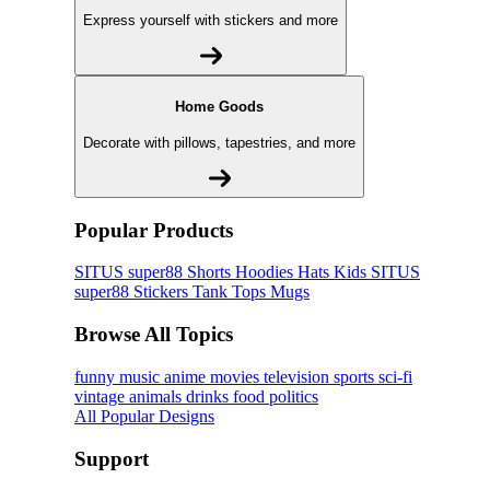
Express yourself with stickers and more
Home Goods
Decorate with pillows, tapestries, and more
Popular Products
SITUS super88
Shorts
Hoodies
Hats
Kids SITUS
super88
Stickers
Tank Tops
Mugs
Browse All Topics
funny
music
anime
movies
television
sports
sci-fi
vintage
animals
drinks
food
politics
All Popular Designs
Support