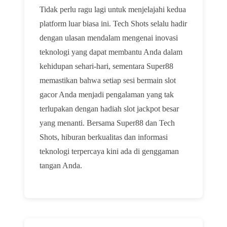
Tidak perlu ragu lagi untuk menjelajahi kedua
platform luar biasa ini. Tech Shots selalu hadir
dengan ulasan mendalam mengenai inovasi
teknologi yang dapat membantu Anda dalam
kehidupan sehari-hari, sementara Super88
memastikan bahwa setiap sesi bermain slot
gacor Anda menjadi pengalaman yang tak
terlupakan dengan hadiah slot jackpot besar
yang menanti. Bersama Super88 dan Tech
Shots, hiburan berkualitas dan informasi
teknologi terpercaya kini ada di genggaman
tangan Anda.