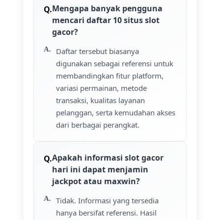
Mengapa banyak pengguna
mencari daftar 10 situs slot
gacor?
Daftar tersebut biasanya
digunakan sebagai referensi untuk
membandingkan fitur platform,
variasi permainan, metode
transaksi, kualitas layanan
pelanggan, serta kemudahan akses
dari berbagai perangkat.
Apakah informasi slot gacor
hari ini dapat menjamin
jackpot atau maxwin?
Tidak. Informasi yang tersedia
hanya bersifat referensi. Hasil