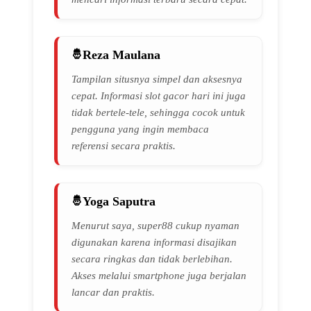
Reza Maulana
Tampilan situsnya simpel dan aksesnya
cepat. Informasi slot gacor hari ini juga
tidak bertele-tele, sehingga cocok untuk
pengguna yang ingin membaca
referensi secara praktis.
Yoga Saputra
Menurut saya, super88 cukup nyaman
digunakan karena informasi disajikan
secara ringkas dan tidak berlebihan.
Akses melalui smartphone juga berjalan
lancar dan praktis.