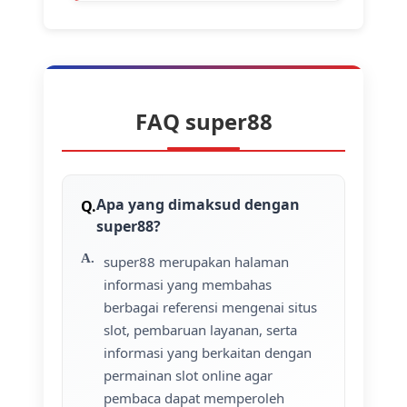
FAQ super88
Apa yang dimaksud dengan
super88?
super88 merupakan halaman
informasi yang membahas
berbagai referensi mengenai situs
slot, pembaruan layanan, serta
informasi yang berkaitan dengan
permainan slot online agar
pembaca dapat memperoleh