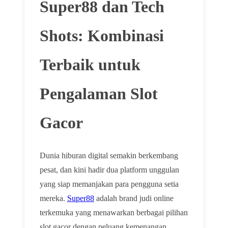
Super88 dan Tech
Shots: Kombinasi
Terbaik untuk
Pengalaman Slot
Gacor
Dunia hiburan digital semakin berkembang
pesat, dan kini hadir dua platform unggulan
yang siap memanjakan para pengguna setia
mereka.
Super88
adalah brand judi online
terkemuka yang menawarkan berbagai pilihan
slot gacor dengan peluang kemenangan