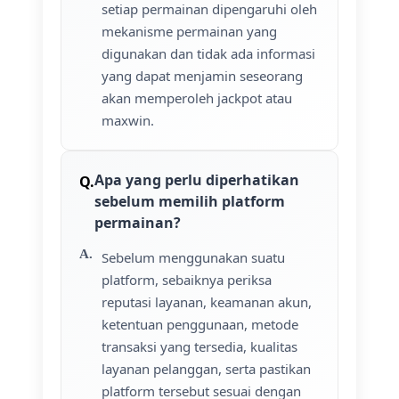
setiap permainan dipengaruhi oleh
mekanisme permainan yang
digunakan dan tidak ada informasi
yang dapat menjamin seseorang
akan memperoleh jackpot atau
maxwin.
Apa yang perlu diperhatikan
sebelum memilih platform
permainan?
Sebelum menggunakan suatu
platform, sebaiknya periksa
reputasi layanan, keamanan akun,
ketentuan penggunaan, metode
transaksi yang tersedia, kualitas
layanan pelanggan, serta pastikan
platform tersebut sesuai dengan