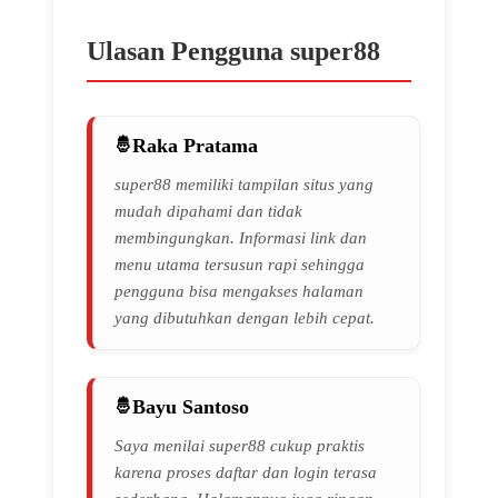
Ulasan Pengguna super88
Raka Pratama
super88 memiliki tampilan situs yang
mudah dipahami dan tidak
membingungkan. Informasi link dan
menu utama tersusun rapi sehingga
pengguna bisa mengakses halaman
yang dibutuhkan dengan lebih cepat.
Bayu Santoso
Saya menilai super88 cukup praktis
karena proses daftar dan login terasa