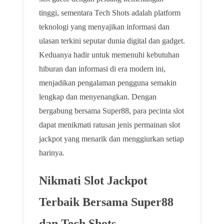
tinggi, sementara Tech Shots adalah platform
teknologi yang menyajikan informasi dan
ulasan terkini seputar dunia digital dan gadget.
Keduanya hadir untuk memenuhi kebutuhan
hiburan dan informasi di era modern ini,
menjadikan pengalaman pengguna semakin
lengkap dan menyenangkan. Dengan
bergabung bersama Super88, para pecinta slot
dapat menikmati ratusan jenis permainan slot
jackpot yang menarik dan menggiurkan setiap
harinya.
Nikmati Slot Jackpot
Terbaik Bersama Super88
dan Tech Shots