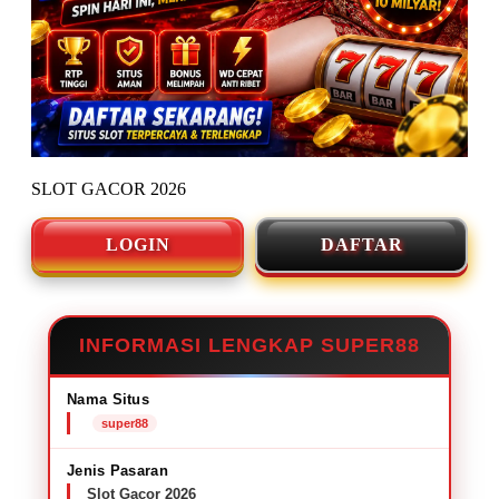
SLOT GACOR 2026
LOGIN
DAFTAR
INFORMASI LENGKAP SUPER88
Nama Situs
super88
Jenis Pasaran
Slot Gacor 2026