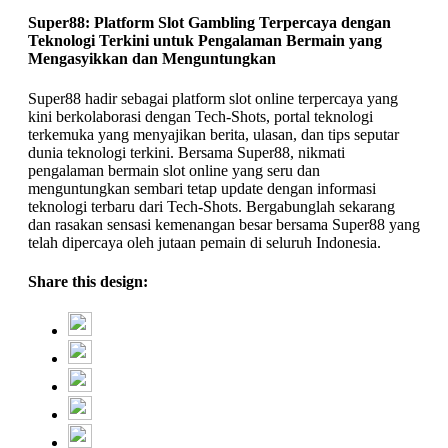
Super88: Platform Slot Gambling Terpercaya dengan
Teknologi Terkini untuk Pengalaman Bermain yang
Mengasyikkan dan Menguntungkan
Super88 hadir sebagai platform slot online terpercaya yang
kini berkolaborasi dengan Tech-Shots, portal teknologi
terkemuka yang menyajikan berita, ulasan, dan tips seputar
dunia teknologi terkini. Bersama Super88, nikmati
pengalaman bermain slot online yang seru dan
menguntungkan sembari tetap update dengan informasi
teknologi terbaru dari Tech-Shots. Bergabunglah sekarang
dan rasakan sensasi kemenangan besar bersama Super88 yang
telah dipercaya oleh jutaan pemain di seluruh Indonesia.
Share this design: