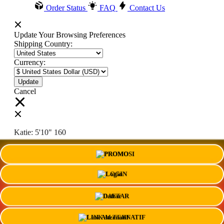
Order Status
FAQ
Contact Us
Update Your Browsing Preferences
Shipping Country:
Currency:
Cancel
Katie:
5'10"
160
PROMO
Select your person:
Male
Female
LOGIN
Height
Short
Med
Tall
DAFTAR
Weight
Slim
Avg
Heavy
LINK ALTERNATIF
View Size Chart