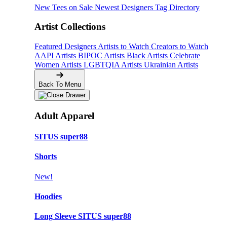
New Tees on Sale
Newest Designers
Tag Directory
Artist Collections
Featured Designers
Artists to Watch
Creators to Watch
AAPI Artists
BIPOC Artists
Black Artists
Celebrate
Women Artists
LGBTQIA Artists
Ukrainian Artists
Back To Menu
Adult Apparel
SITUS super88
Shorts
New!
Hoodies
Long Sleeve SITUS super88