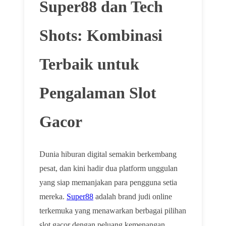
Super88 dan Tech
Shots: Kombinasi
Terbaik untuk
Pengalaman Slot
Gacor
Dunia hiburan digital semakin berkembang
pesat, dan kini hadir dua platform unggulan
yang siap memanjakan para pengguna setia
mereka.
Super88
adalah brand judi online
terkemuka yang menawarkan berbagai pilihan
slot gacor dengan peluang kemenangan