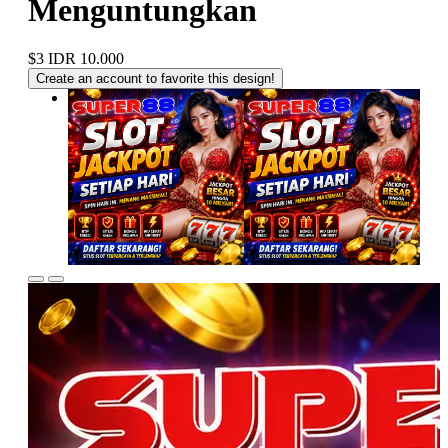
Menguntungkan
$3
IDR 10.000
Create an account to favorite this design!