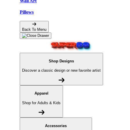
Wall Art
Pillows
Back To Menu
Shop Designs
Discover a classic design or new favorite artist
Apparel
Shop for Adults & Kids
Accessories