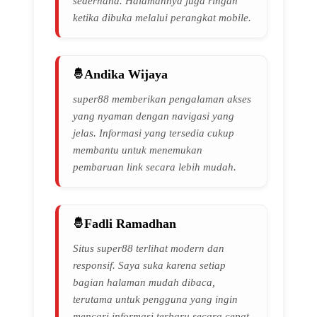
sederhana. Halamannya juga ringan
ketika dibuka melalui perangkat mobile.
Andika Wijaya
super88 memberikan pengalaman akses
yang nyaman dengan navigasi yang
jelas. Informasi yang tersedia cukup
membantu untuk menemukan
pembaruan link secara lebih mudah.
Fadli Ramadhan
Situs super88 terlihat modern dan
responsif. Saya suka karena setiap
bagian halaman mudah dibaca,
terutama untuk pengguna yang ingin
mencari informasi terbaru secara cepat.