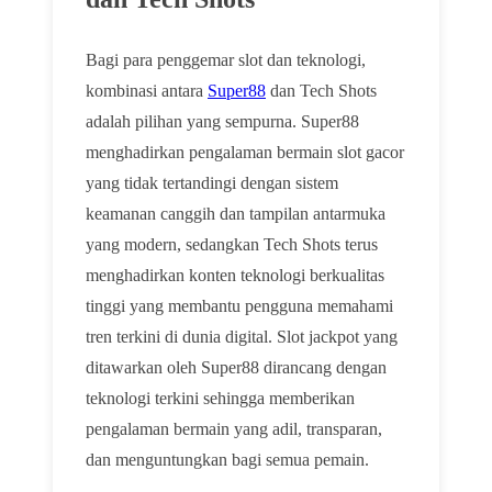
Bagi para penggemar slot dan teknologi,
kombinasi antara
Super88
dan Tech Shots
adalah pilihan yang sempurna. Super88
menghadirkan pengalaman bermain slot gacor
yang tidak tertandingi dengan sistem
keamanan canggih dan tampilan antarmuka
yang modern, sedangkan Tech Shots terus
menghadirkan konten teknologi berkualitas
tinggi yang membantu pengguna memahami
tren terkini di dunia digital. Slot jackpot yang
ditawarkan oleh Super88 dirancang dengan
teknologi terkini sehingga memberikan
pengalaman bermain yang adil, transparan,
dan menguntungkan bagi semua pemain.