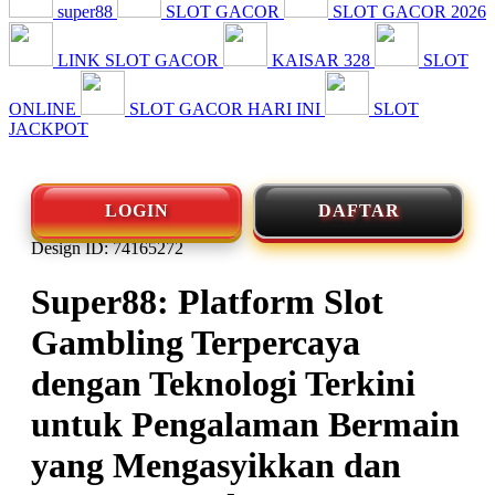
super88
SLOT GACOR
SLOT GACOR 2026
LINK SLOT GACOR
KAISAR 328
SLOT
ONLINE
SLOT GACOR HARI INI
SLOT
JACKPOT
LOGIN
DAFTAR
Design ID: 74165272
Super88: Platform Slot
Gambling Terpercaya
dengan Teknologi Terkini
untuk Pengalaman Bermain
yang Mengasyikkan dan