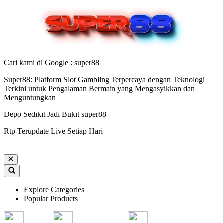
Cari kami di Google : super88
Super88: Platform Slot Gambling Terpercaya dengan Teknologi
Terkini untuk Pengalaman Bermain yang Mengasyikkan dan
Menguntungkan
Depo Sedikit Jadi Bukit super88
Rtp Terupdate Live Setiap Hari
Explore Categories
Popular Products