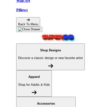
Wall Art
Pillows
Back To Menu
Shop Designs
Discover a classic design or new favorite artist
Apparel
Shop for Adults & Kids
Accessories