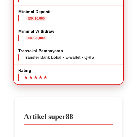
Minimal Deposit
IDR 10,000
Minimal Withdraw
IDR 25,000
Transaksi Pembayaran
Transfer Bank Lokal • E-wallet • QRIS
Rating
Artikel super88