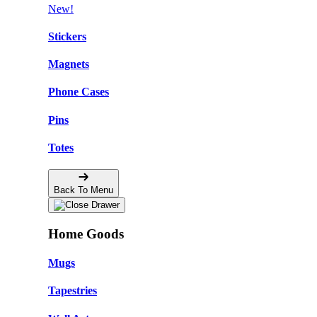
New!
Stickers
Magnets
Phone Cases
Pins
Totes
Back To Menu
Home Goods
Mugs
Tapestries