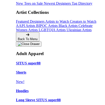
New Tees on Sale
Newest Designers
Tag Directory
Artist Collections
Featured Designers
Artists to Watch
Creators to Watch
AAPI Artists
BIPOC Artists
Black Artists
Celebrate
Women Artists
LGBTQIA Artists
Ukrainian Artists
Back To Menu
Adult Apparel
SITUS super88
Shorts
New!
Hoodies
Long Sleeve SITUS super88