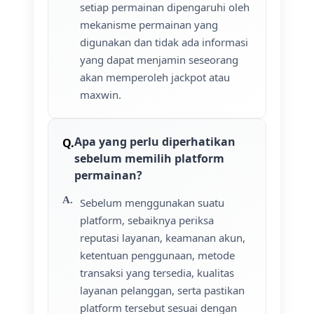
setiap permainan dipengaruhi oleh
mekanisme permainan yang
digunakan dan tidak ada informasi
yang dapat menjamin seseorang
akan memperoleh jackpot atau
maxwin.
Apa yang perlu diperhatikan
sebelum memilih platform
permainan?
Sebelum menggunakan suatu
platform, sebaiknya periksa
reputasi layanan, keamanan akun,
ketentuan penggunaan, metode
transaksi yang tersedia, kualitas
layanan pelanggan, serta pastikan
platform tersebut sesuai dengan