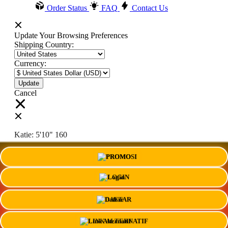
Order Status
FAQ
Contact Us
Update Your Browsing Preferences
Shipping Country:
Currency:
Cancel
Katie:
5'10"
160
PROMO
Select your person:
Male
Female
LOGIN
Height
Short
Med
Tall
DAFTAR
Weight
Slim
Avg
Heavy
LINK ALTERNATIF
View Size Chart