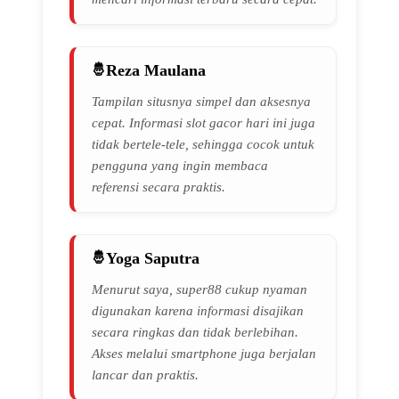
Reza Maulana
Tampilan situsnya simpel dan aksesnya
cepat. Informasi slot gacor hari ini juga
tidak bertele-tele, sehingga cocok untuk
pengguna yang ingin membaca
referensi secara praktis.
Yoga Saputra
Menurut saya, super88 cukup nyaman
digunakan karena informasi disajikan
secara ringkas dan tidak berlebihan.
Akses melalui smartphone juga berjalan
lancar dan praktis.