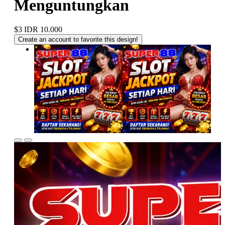
Menguntungkan
$3
IDR 10.000
Create an account to favorite this design!