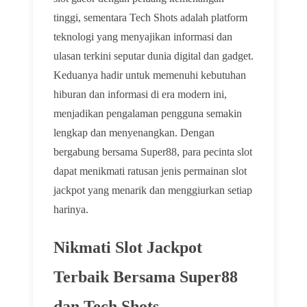
tinggi, sementara Tech Shots adalah platform
teknologi yang menyajikan informasi dan
ulasan terkini seputar dunia digital dan gadget.
Keduanya hadir untuk memenuhi kebutuhan
hiburan dan informasi di era modern ini,
menjadikan pengalaman pengguna semakin
lengkap dan menyenangkan. Dengan
bergabung bersama Super88, para pecinta slot
dapat menikmati ratusan jenis permainan slot
jackpot yang menarik dan menggiurkan setiap
harinya.
Nikmati Slot Jackpot
Terbaik Bersama Super88
dan Tech Shots