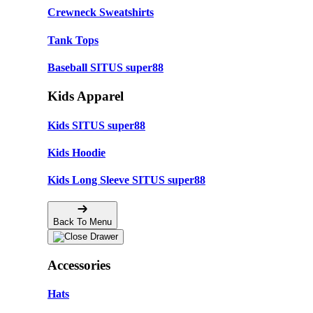
Crewneck Sweatshirts
Tank Tops
Baseball SITUS super88
Kids Apparel
Kids SITUS super88
Kids Hoodie
Kids Long Sleeve SITUS super88
Back To Menu
Accessories
Hats