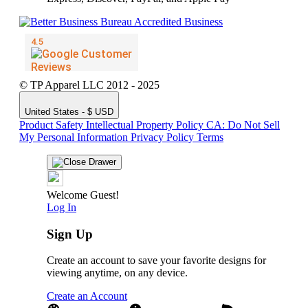
© TP Apparel LLC 2012 - 2025
United States - $ USD
Product Safety
Intellectual Property Policy
CA: Do Not Sell
My Personal Information
Privacy Policy
Terms
Welcome Guest!
Log In
Sign Up
Create an account to save your favorite designs for
viewing anytime, on any device.
Create an Account