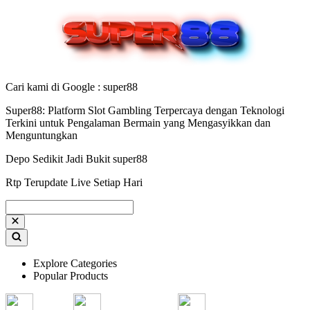
Cari kami di Google : super88
Super88: Platform Slot Gambling Terpercaya dengan Teknologi
Terkini untuk Pengalaman Bermain yang Mengasyikkan dan
Menguntungkan
Depo Sedikit Jadi Bukit super88
Rtp Terupdate Live Setiap Hari
Explore Categories
Popular Products