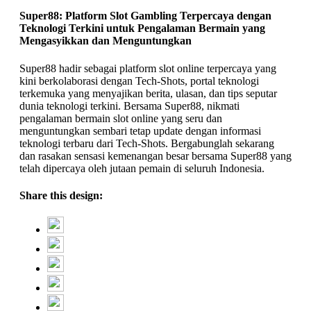
Super88: Platform Slot Gambling Terpercaya dengan
Teknologi Terkini untuk Pengalaman Bermain yang
Mengasyikkan dan Menguntungkan
Super88 hadir sebagai platform slot online terpercaya yang
kini berkolaborasi dengan Tech-Shots, portal teknologi
terkemuka yang menyajikan berita, ulasan, dan tips seputar
dunia teknologi terkini. Bersama Super88, nikmati
pengalaman bermain slot online yang seru dan
menguntungkan sembari tetap update dengan informasi
teknologi terbaru dari Tech-Shots. Bergabunglah sekarang
dan rasakan sensasi kemenangan besar bersama Super88 yang
telah dipercaya oleh jutaan pemain di seluruh Indonesia.
Share this design: