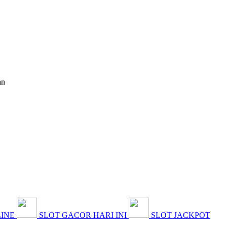
an
LINE
SLOT GACOR HARI INI
SLOT JACKPOT