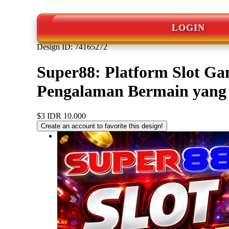
LOGIN
Design ID: 74165272
Super88: Platform Slot Ga
Pengalaman Bermain yang
$3
IDR 10.000
Create an account to favorite this design!