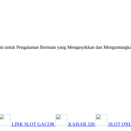
rkini untuk Pengalaman Bermain yang Mengasyikkan dan Menguntungk
LINK SLOT GACOR
KAISAR 328
SLOT ON