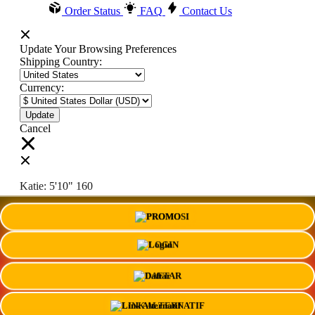
Order Status
FAQ
Contact Us
Update Your Browsing Preferences
Shipping Country:
Currency:
Cancel
Katie:
5'10"
160
PROMO
Select your person:
Male
Female
LOGIN
Height
Short
Med
Tall
DAFTAR
Weight
Slim
Avg
Heavy
LINK ALTERNATIF
View Size Chart