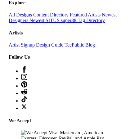
Explore
All Designs
Content Directory
Featured Artists
Newest
Designers
Newest SITUS super88
Tag Directory
Artists
Artist Signup
Design Guide
TeePublic Blog
Follow Us
We Accept