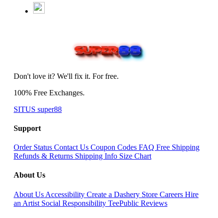
Don't love it? We'll fix it. For free.
100% Free Exchanges.
SITUS super88
Support
Order Status
Contact Us
Coupon Codes
FAQ
Free Shipping
Refunds & Returns
Shipping Info
Size Chart
About Us
About Us
Accessibility
Create a Dashery Store
Careers
Hire
an Artist
Social Responsibility
TeePublic Reviews