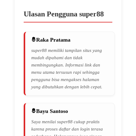
Ulasan Pengguna super88
Raka Pratama
super88 memiliki tampilan situs yang
mudah dipahami dan tidak
membingungkan. Informasi link dan
menu utama tersusun rapi sehingga
pengguna bisa mengakses halaman
yang dibutuhkan dengan lebih cepat.
Bayu Santoso
Saya menilai super88 cukup praktis
karena proses daftar dan login terasa