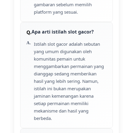
gambaran sebelum memilih
platform yang sesuai.
Apa arti istilah slot gacor?
Istilah slot gacor adalah sebutan
yang umum digunakan oleh
komunitas pemain untuk
menggambarkan permainan yang
dianggap sedang memberikan
hasil yang lebih sering. Namun,
istilah ini bukan merupakan
jaminan kemenangan karena
setiap permainan memiliki
mekanisme dan hasil yang
berbeda.