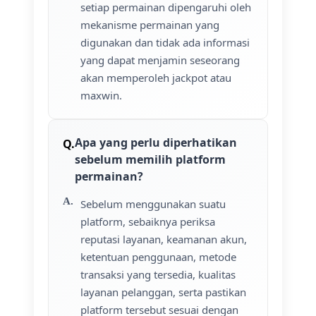
setiap permainan dipengaruhi oleh
mekanisme permainan yang
digunakan dan tidak ada informasi
yang dapat menjamin seseorang
akan memperoleh jackpot atau
maxwin.
Apa yang perlu diperhatikan
sebelum memilih platform
permainan?
Sebelum menggunakan suatu
platform, sebaiknya periksa
reputasi layanan, keamanan akun,
ketentuan penggunaan, metode
transaksi yang tersedia, kualitas
layanan pelanggan, serta pastikan
platform tersebut sesuai dengan