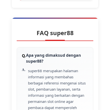
FAQ super88
Apa yang dimaksud dengan
super88?
super88 merupakan halaman
informasi yang membahas
berbagai referensi mengenai situs
slot, pembaruan layanan, serta
informasi yang berkaitan dengan
permainan slot online agar
pembaca dapat memperoleh