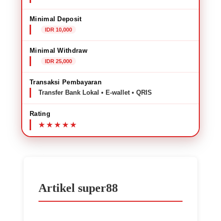
Minimal Deposit
IDR 10,000
Minimal Withdraw
IDR 25,000
Transaksi Pembayaran
Transfer Bank Lokal • E-wallet • QRIS
Rating
Artikel super88