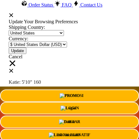
Order Status
FAQ
Contact Us
Update Your Browsing Preferences
Shipping Country:
Currency:
Cancel
Katie:
5'10"
160
PROMO
Select your person:
Male
Female
LOGIN
Height
Short
Med
Tall
DAFTAR
Weight
Slim
Avg
Heavy
LINK ALTERNATIF
View Size Chart