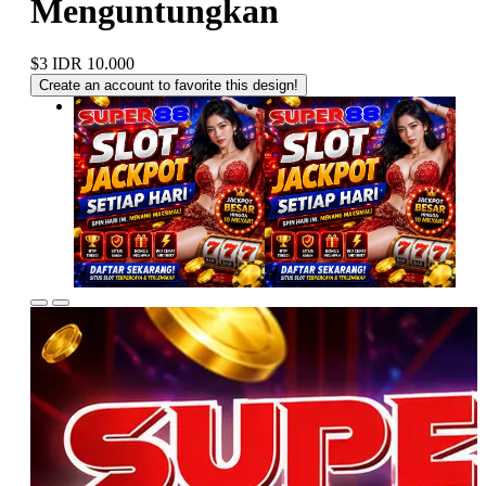
Menguntungkan
$3
IDR 10.000
Create an account to favorite this design!