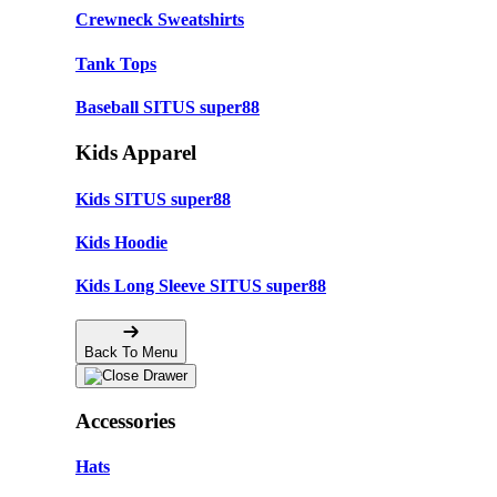
Crewneck Sweatshirts
Tank Tops
Baseball SITUS super88
Kids Apparel
Kids SITUS super88
Kids Hoodie
Kids Long Sleeve SITUS super88
Back To Menu
Accessories
Hats