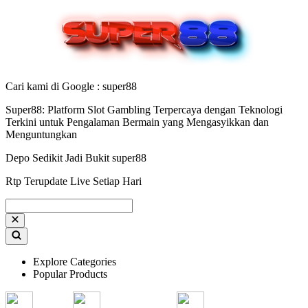
Cari kami di Google : super88
Super88: Platform Slot Gambling Terpercaya dengan Teknologi
Terkini untuk Pengalaman Bermain yang Mengasyikkan dan
Menguntungkan
Depo Sedikit Jadi Bukit super88
Rtp Terupdate Live Setiap Hari
Explore Categories
Popular Products