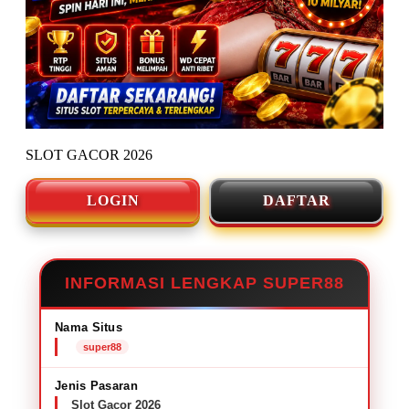
SLOT GACOR 2026
LOGIN
DAFTAR
INFORMASI LENGKAP SUPER88
Nama Situs
super88
Jenis Pasaran
Slot Gacor 2026