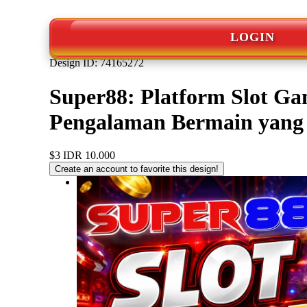
LOGIN
Design ID: 74165272
Super88: Platform Slot Ga
Pengalaman Bermain yang
$3
IDR 10.000
Create an account to favorite this design!