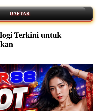
DAFTAR
ogi Terkini untuk
gkan