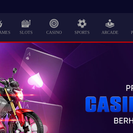
AMES
SLOTS
CASINO
SPORTS
ARCADE