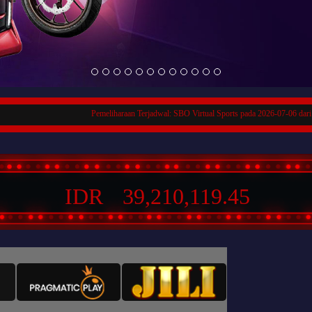
Pemeliharaan Terjadwal: SBO Virtual Sports pada 2026-07-06 dari 11:00 AM 
IDR
39,210,119.45