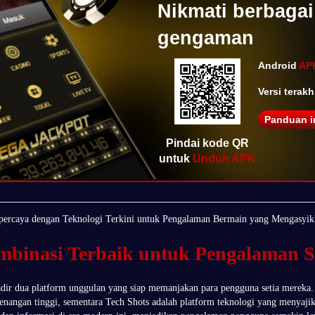
Nikmati berbaga
gengaman
Android
AP
Versi terak
Panduan i
Pindai kode QR
untuk
Unduh APK
rpercaya dengan Teknologi Terkini untuk Pengalaman Bermain yang Mengasyi
mbinasi Terbaik untuk Pengalaman S
hadir dua platform unggulan yang siap memanjakan para pengguna setia mereka
angan tinggi, sementara Tech Shots adalah platform teknologi yang menyajikan