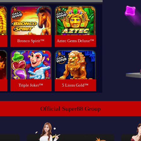
Bronco Spirit™
Aztec Gems Deluxe™
Triple Joker™
5 Lions Gold™
Official Super88 Group