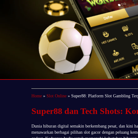
Home
»
Slot Online
» Super88: Platform Slot Gambling Te
Super88 dan Tech Shots: Ko
Dunia hiburan digital semakin berkembang pesat, dan kini 
menawarkan berbagai pilihan slot gacor dengan peluang kemen