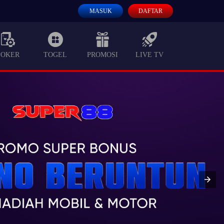
MASUK
DAFTAR
POKER
TOGEL
PROMOSI
LIVE TV