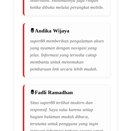
sederhana. Halamannya juga ringan
ketika dibuka melalui perangkat mobile.
Andika Wijaya
super88 memberikan pengalaman akses
yang nyaman dengan navigasi yang
jelas. Informasi yang tersedia cukup
membantu untuk menemukan
pembaruan link secara lebih mudah.
Fadli Ramadhan
Situs super88 terlihat modern dan
responsif. Saya suka karena setiap
bagian halaman mudah dibaca,
terutama untuk pengguna yang ingin
mencari informasi terbaru secara cepat.