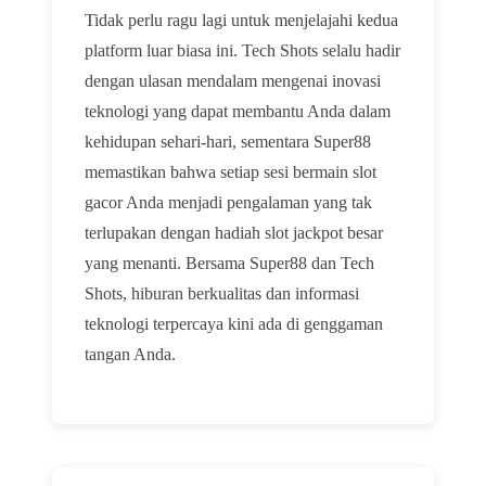
Tidak perlu ragu lagi untuk menjelajahi kedua
platform luar biasa ini. Tech Shots selalu hadir
dengan ulasan mendalam mengenai inovasi
teknologi yang dapat membantu Anda dalam
kehidupan sehari-hari, sementara Super88
memastikan bahwa setiap sesi bermain slot
gacor Anda menjadi pengalaman yang tak
terlupakan dengan hadiah slot jackpot besar
yang menanti. Bersama Super88 dan Tech
Shots, hiburan berkualitas dan informasi
teknologi terpercaya kini ada di genggaman
tangan Anda.