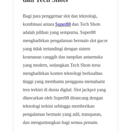
Bagi para penggemar slot dan teknologi,
kombinasi antara
Super88
dan Tech Shots
adalah pilihan yang sempurna. Super88
menghadirkan pengalaman bermain slot gacor
yang tidak tertandingi dengan sistem
keamanan canggih dan tampilan antarmuka
yang modern, sedangkan Tech Shots terus
menghadirkan konten teknologi berkualitas
tinggi yang membantu pengguna memahami
tren terkini di dunia digital. Slot jackpot yang
ditawarkan oleh Super88 dirancang dengan
teknologi terkini sehingga memberikan
pengalaman bermain yang adil, transparan,
dan menguntungkan bagi semua pemain.