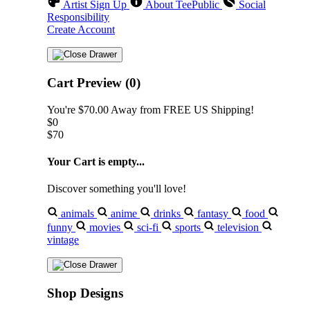
Artist Sign Up
About TeePublic
Social
Responsibility
Create Account
Cart Preview (0)
You're
$70.00
Away from
FREE US Shipping!
$0
$70
Your Cart is empty...
Discover something you'll love!
animals
anime
drinks
fantasy
food
funny
movies
sci-fi
sports
television
vintage
Shop Designs