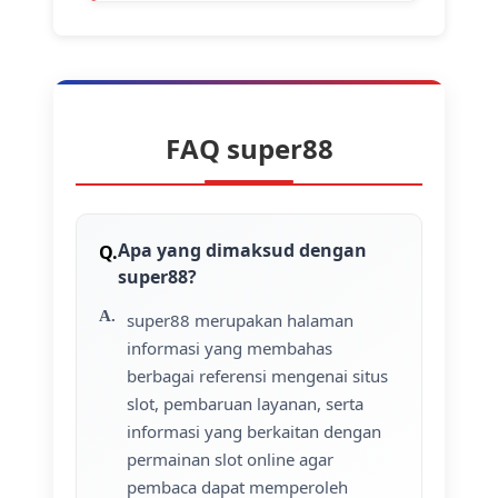
FAQ super88
Apa yang dimaksud dengan
super88?
super88 merupakan halaman
informasi yang membahas
berbagai referensi mengenai situs
slot, pembaruan layanan, serta
informasi yang berkaitan dengan
permainan slot online agar
pembaca dapat memperoleh