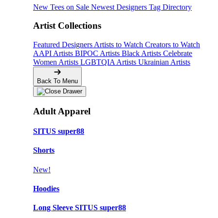
New Tees on Sale
Newest Designers
Tag Directory
Artist Collections
Featured Designers
Artists to Watch
Creators to Watch
AAPI Artists
BIPOC Artists
Black Artists
Celebrate
Women Artists
LGBTQIA Artists
Ukrainian Artists
Back To Menu
Adult Apparel
SITUS super88
Shorts
New!
Hoodies
Long Sleeve SITUS super88