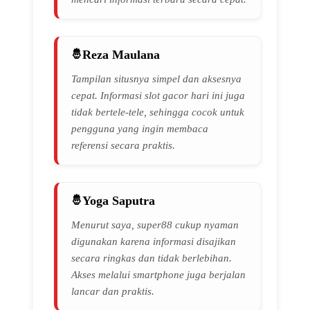
Reza Maulana
Tampilan situsnya simpel dan aksesnya
cepat. Informasi slot gacor hari ini juga
tidak bertele-tele, sehingga cocok untuk
pengguna yang ingin membaca
referensi secara praktis.
Yoga Saputra
Menurut saya, super88 cukup nyaman
digunakan karena informasi disajikan
secara ringkas dan tidak berlebihan.
Akses melalui smartphone juga berjalan
lancar dan praktis.