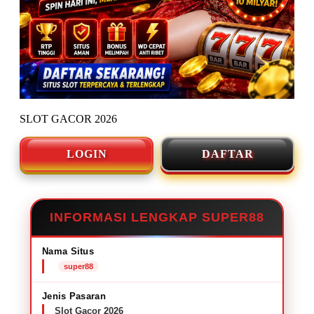
SLOT GACOR 2026
LOGIN
DAFTAR
INFORMASI LENGKAP SUPER88
Nama Situs
super88
Jenis Pasaran
Slot Gacor 2026