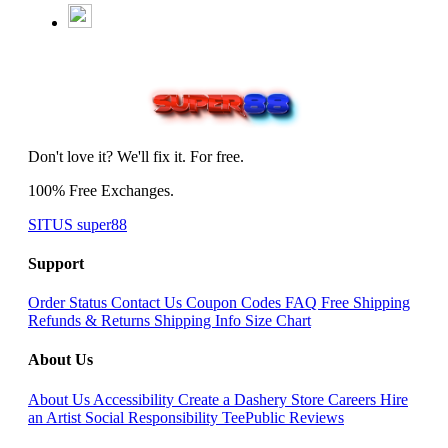
Don't love it? We'll fix it. For free.
100% Free Exchanges.
SITUS super88
Support
Order Status
Contact Us
Coupon Codes
FAQ
Free Shipping
Refunds & Returns
Shipping Info
Size Chart
About Us
About Us
Accessibility
Create a Dashery Store
Careers
Hire
an Artist
Social Responsibility
TeePublic Reviews