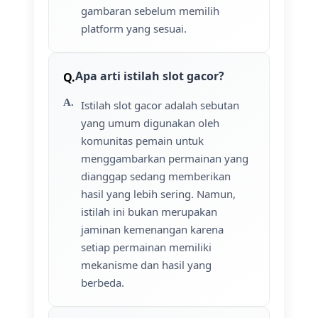
gambaran sebelum memilih
platform yang sesuai.
Apa arti istilah slot gacor?
Istilah slot gacor adalah sebutan
yang umum digunakan oleh
komunitas pemain untuk
menggambarkan permainan yang
dianggap sedang memberikan
hasil yang lebih sering. Namun,
istilah ini bukan merupakan
jaminan kemenangan karena
setiap permainan memiliki
mekanisme dan hasil yang
berbeda.