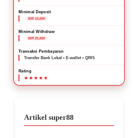
Minimal Deposit
IDR 10,000
Minimal Withdraw
IDR 25,000
Transaksi Pembayaran
Transfer Bank Lokal • E-wallet • QRIS
Rating
Artikel super88