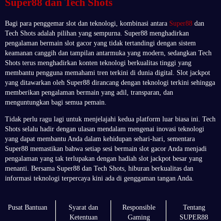
Super88 dan Tech Shots
Bagi para penggemar slot dan teknologi, kombinasi antara
Super88
dan
Tech Shots adalah pilihan yang sempurna. Super88 menghadirkan
pengalaman bermain slot gacor yang tidak tertandingi dengan sistem
keamanan canggih dan tampilan antarmuka yang modern, sedangkan Tech
Shots terus menghadirkan konten teknologi berkualitas tinggi yang
membantu pengguna memahami tren terkini di dunia digital. Slot jackpot
yang ditawarkan oleh Super88 dirancang dengan teknologi terkini sehingga
memberikan pengalaman bermain yang adil, transparan, dan
menguntungkan bagi semua pemain.
Tidak perlu ragu lagi untuk menjelajahi kedua platform luar biasa ini. Tech
Shots selalu hadir dengan ulasan mendalam mengenai inovasi teknologi
yang dapat membantu Anda dalam kehidupan sehari-hari, sementara
Super88 memastikan bahwa setiap sesi bermain slot gacor Anda menjadi
pengalaman yang tak terlupakan dengan hadiah slot jackpot besar yang
menanti. Bersama Super88 dan Tech Shots, hiburan berkualitas dan
informasi teknologi terpercaya kini ada di genggaman tangan Anda.
Pusat Bantuan
Syarat dan
Responsible
Tentang
Ketentuan
Gaming
SUPER88