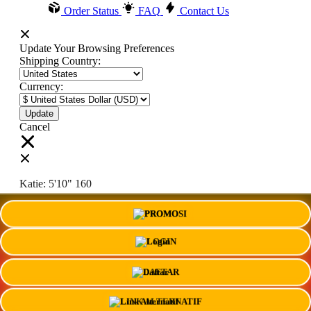
Order Status
FAQ
Contact Us
Update Your Browsing Preferences
Shipping Country:
Currency:
Cancel
Katie:
5'10"
160
PROMO
Select your person:
Male
Female
LOGIN
Height
Short
Med
Tall
DAFTAR
Weight
Slim
Avg
Heavy
LINK ALTERNATIF
View Size Chart