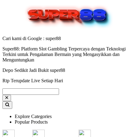
Cari kami di Google : super88
Super88: Platform Slot Gambling Terpercaya dengan Teknologi
Terkini untuk Pengalaman Bermain yang Mengasyikkan dan
Menguntungkan
Depo Sedikit Jadi Bukit super88
Rtp Terupdate Live Setiap Hari
Explore Categories
Popular Products