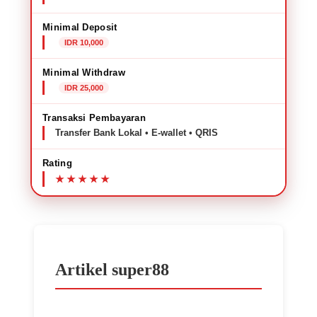
Minimal Deposit
IDR 10,000
Minimal Withdraw
IDR 25,000
Transaksi Pembayaran
Transfer Bank Lokal • E-wallet • QRIS
Rating
Artikel super88