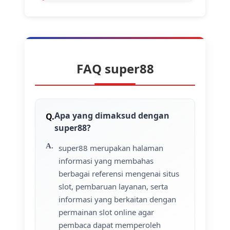
FAQ super88
Apa yang dimaksud dengan
super88?
super88 merupakan halaman
informasi yang membahas
berbagai referensi mengenai situs
slot, pembaruan layanan, serta
informasi yang berkaitan dengan
permainan slot online agar
pembaca dapat memperoleh