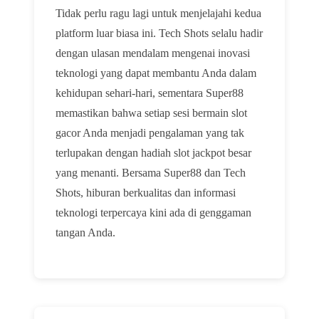
Tidak perlu ragu lagi untuk menjelajahi kedua
platform luar biasa ini. Tech Shots selalu hadir
dengan ulasan mendalam mengenai inovasi
teknologi yang dapat membantu Anda dalam
kehidupan sehari-hari, sementara Super88
memastikan bahwa setiap sesi bermain slot
gacor Anda menjadi pengalaman yang tak
terlupakan dengan hadiah slot jackpot besar
yang menanti. Bersama Super88 dan Tech
Shots, hiburan berkualitas dan informasi
teknologi terpercaya kini ada di genggaman
tangan Anda.