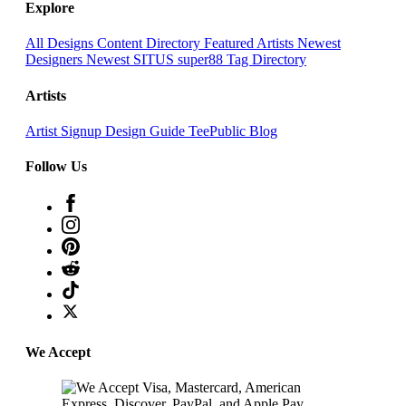
Explore
All Designs
Content Directory
Featured Artists
Newest
Designers
Newest SITUS super88
Tag Directory
Artists
Artist Signup
Design Guide
TeePublic Blog
Follow Us
We Accept