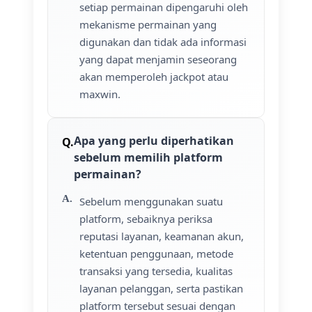
setiap permainan dipengaruhi oleh
mekanisme permainan yang
digunakan dan tidak ada informasi
yang dapat menjamin seseorang
akan memperoleh jackpot atau
maxwin.
Apa yang perlu diperhatikan
sebelum memilih platform
permainan?
Sebelum menggunakan suatu
platform, sebaiknya periksa
reputasi layanan, keamanan akun,
ketentuan penggunaan, metode
transaksi yang tersedia, kualitas
layanan pelanggan, serta pastikan
platform tersebut sesuai dengan