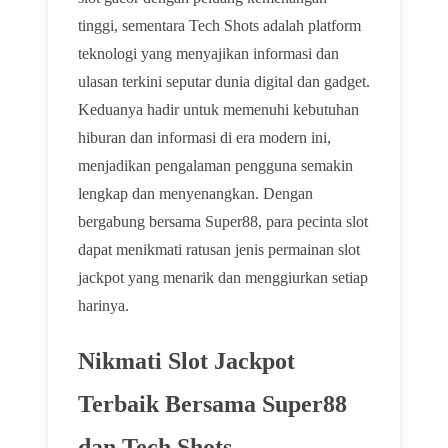
tinggi, sementara Tech Shots adalah platform
teknologi yang menyajikan informasi dan
ulasan terkini seputar dunia digital dan gadget.
Keduanya hadir untuk memenuhi kebutuhan
hiburan dan informasi di era modern ini,
menjadikan pengalaman pengguna semakin
lengkap dan menyenangkan. Dengan
bergabung bersama Super88, para pecinta slot
dapat menikmati ratusan jenis permainan slot
jackpot yang menarik dan menggiurkan setiap
harinya.
Nikmati Slot Jackpot
Terbaik Bersama Super88
dan Tech Shots