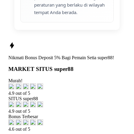
peraturan yang berlaku di wilayah
tempat Anda berada.
Nikmati
Bonus Deposit 5%
Bagi Pemain Setia
super88!
MARKET SITUS super88
Murah!
4.9 out of 5
SITUS super88
4.9 out of 5
Bonus Terbesar
4.6 out of 5