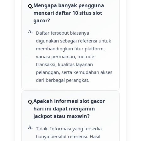
Mengapa banyak pengguna
mencari daftar 10 situs slot
gacor?
Daftar tersebut biasanya
digunakan sebagai referensi untuk
membandingkan fitur platform,
variasi permainan, metode
transaksi, kualitas layanan
pelanggan, serta kemudahan akses
dari berbagai perangkat.
Apakah informasi slot gacor
hari ini dapat menjamin
jackpot atau maxwin?
Tidak. Informasi yang tersedia
hanya bersifat referensi. Hasil