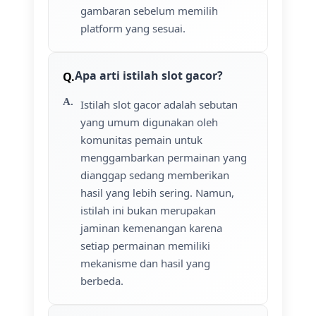
gambaran sebelum memilih
platform yang sesuai.
Apa arti istilah slot gacor?
Istilah slot gacor adalah sebutan
yang umum digunakan oleh
komunitas pemain untuk
menggambarkan permainan yang
dianggap sedang memberikan
hasil yang lebih sering. Namun,
istilah ini bukan merupakan
jaminan kemenangan karena
setiap permainan memiliki
mekanisme dan hasil yang
berbeda.