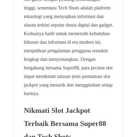
tinggi, sementara Tech Shots adalah platform
teknologi yang menyajikan informasi dan
ulasan terkini seputar dunia digital dan gadget.
Keduanya hadir untuk memenuhi kebutuhan
hiburan dan informasi di era modern ini,
menjadikan pengalaman pengguna semakin
lengkap dan menyenangkan. Dengan
bergabung bersama Super88, para pecinta slot
dapat menikmati ratusan jenis permainan slot
jackpot yang menarik dan menggiurkan setiap
harinya.
Nikmati Slot Jackpot
Terbaik Bersama Super88
dan Tech Shots