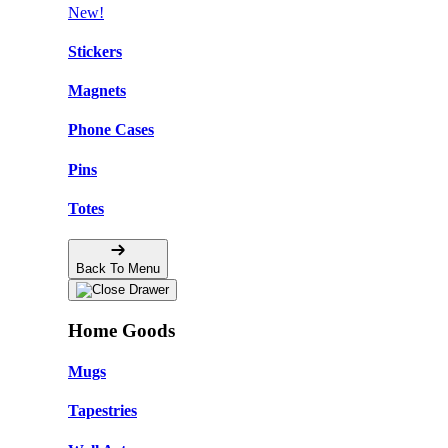
New!
Stickers
Magnets
Phone Cases
Pins
Totes
Back To Menu
Home Goods
Mugs
Tapestries