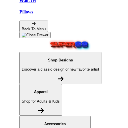
Wall Art
Pillows
Back To Menu
Shop Designs
Discover a classic design or new favorite artist
Apparel
Shop for Adults & Kids
Accessories