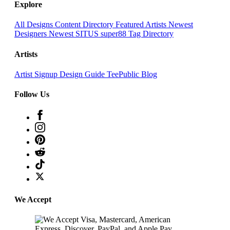
Explore
All Designs
Content Directory
Featured Artists
Newest
Designers
Newest SITUS super88
Tag Directory
Artists
Artist Signup
Design Guide
TeePublic Blog
Follow Us
We Accept