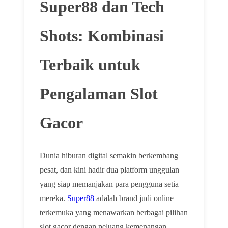
Super88 dan Tech
Shots: Kombinasi
Terbaik untuk
Pengalaman Slot
Gacor
Dunia hiburan digital semakin berkembang
pesat, dan kini hadir dua platform unggulan
yang siap memanjakan para pengguna setia
mereka.
Super88
adalah brand judi online
terkemuka yang menawarkan berbagai pilihan
slot gacor dengan peluang kemenangan