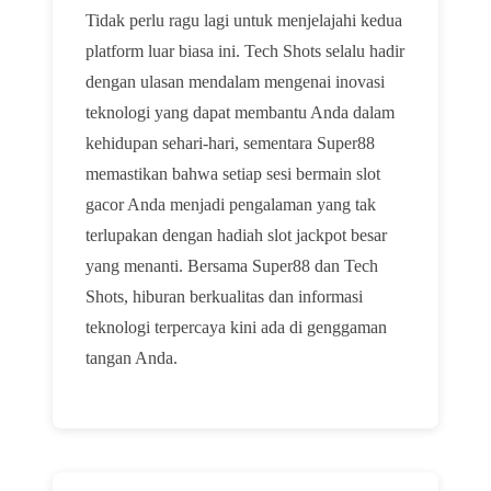
Tidak perlu ragu lagi untuk menjelajahi kedua
platform luar biasa ini. Tech Shots selalu hadir
dengan ulasan mendalam mengenai inovasi
teknologi yang dapat membantu Anda dalam
kehidupan sehari-hari, sementara Super88
memastikan bahwa setiap sesi bermain slot
gacor Anda menjadi pengalaman yang tak
terlupakan dengan hadiah slot jackpot besar
yang menanti. Bersama Super88 dan Tech
Shots, hiburan berkualitas dan informasi
teknologi terpercaya kini ada di genggaman
tangan Anda.