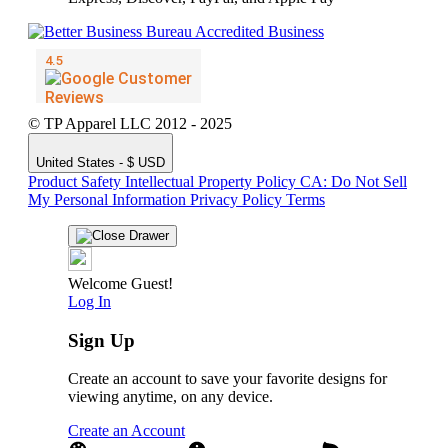
© TP Apparel LLC 2012 - 2025
United States - $ USD
Product Safety
Intellectual Property Policy
CA: Do Not Sell
My Personal Information
Privacy Policy
Terms
Welcome Guest!
Log In
Sign Up
Create an account to save your favorite designs for
viewing anytime, on any device.
Create an Account