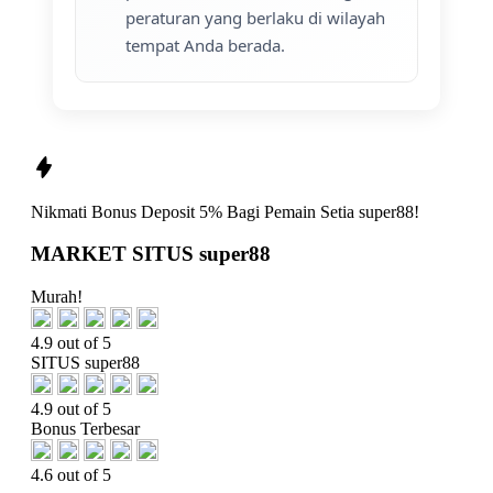
peraturan yang berlaku di wilayah
tempat Anda berada.
Nikmati
Bonus Deposit 5%
Bagi Pemain Setia
super88!
MARKET SITUS super88
Murah!
4.9 out of 5
SITUS super88
4.9 out of 5
Bonus Terbesar
4.6 out of 5