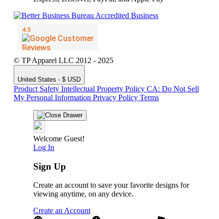
© TP Apparel LLC 2012 - 2025
United States - $ USD
Product Safety
Intellectual Property Policy
CA: Do Not Sell
My Personal Information
Privacy Policy
Terms
Welcome Guest!
Log In
Sign Up
Create an account to save your favorite designs for
viewing anytime, on any device.
Create an Account