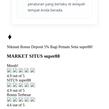
peraturan yang berlaku di wilayah
tempat Anda berada.
Nikmati
Bonus Deposit 5%
Bagi Pemain Setia
super88!
MARKET SITUS super88
Murah!
4.9 out of 5
SITUS super88
4.9 out of 5
Bonus Terbesar
4.6 out of 5