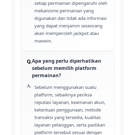
setiap permainan dipengaruhi oleh
mekanisme permainan yang
digunakan dan tidak ada informasi
yang dapat menjamin seseorang
akan memperoleh jackpot atau
maxwin.
Apa yang perlu diperhatikan
sebelum memilih platform
permainan?
Sebelum menggunakan suatu
platform, sebaiknya periksa
reputasi layanan, keamanan akun,
ketentuan penggunaan, metode
transaksi yang tersedia, kualitas
layanan pelanggan, serta pastikan
platform tersebut sesuai dengan