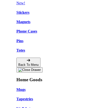
New!
Stickers
Magnets
Phone Cases
Pins
Totes
Back To Menu
Home Goods
Mugs
Tapestries