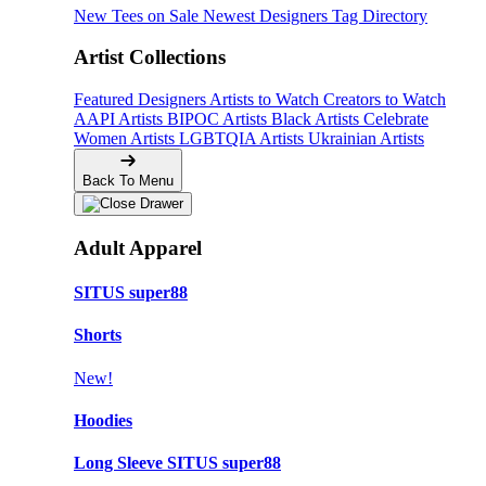
New Tees on Sale
Newest Designers
Tag Directory
Artist Collections
Featured Designers
Artists to Watch
Creators to Watch
AAPI Artists
BIPOC Artists
Black Artists
Celebrate
Women Artists
LGBTQIA Artists
Ukrainian Artists
Back To Menu
Adult Apparel
SITUS super88
Shorts
New!
Hoodies
Long Sleeve SITUS super88