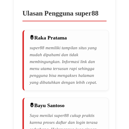
Ulasan Pengguna super88
Raka Pratama
super88 memiliki tampilan situs yang
mudah dipahami dan tidak
membingungkan. Informasi link dan
menu utama tersusun rapi sehingga
pengguna bisa mengakses halaman
yang dibutuhkan dengan lebih cepat.
Bayu Santoso
Saya menilai super88 cukup praktis
karena proses daftar dan login terasa