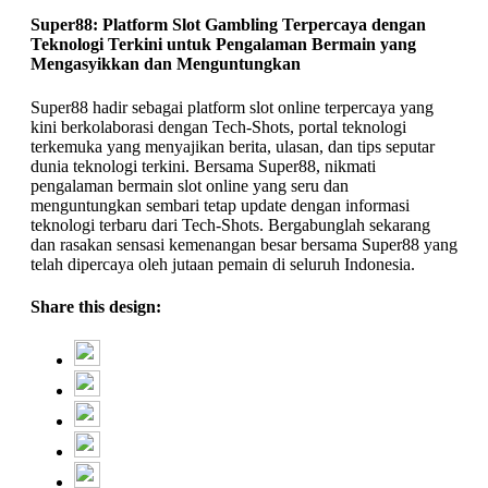
Super88: Platform Slot Gambling Terpercaya dengan
Teknologi Terkini untuk Pengalaman Bermain yang
Mengasyikkan dan Menguntungkan
Super88 hadir sebagai platform slot online terpercaya yang
kini berkolaborasi dengan Tech-Shots, portal teknologi
terkemuka yang menyajikan berita, ulasan, dan tips seputar
dunia teknologi terkini. Bersama Super88, nikmati
pengalaman bermain slot online yang seru dan
menguntungkan sembari tetap update dengan informasi
teknologi terbaru dari Tech-Shots. Bergabunglah sekarang
dan rasakan sensasi kemenangan besar bersama Super88 yang
telah dipercaya oleh jutaan pemain di seluruh Indonesia.
Share this design: