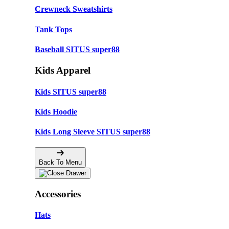
Crewneck Sweatshirts
Tank Tops
Baseball SITUS super88
Kids Apparel
Kids SITUS super88
Kids Hoodie
Kids Long Sleeve SITUS super88
Back To Menu
Accessories
Hats