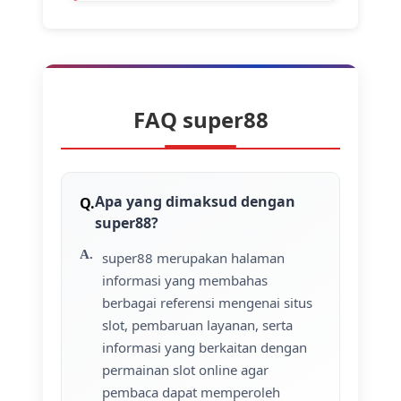
FAQ super88
Apa yang dimaksud dengan
super88?
super88 merupakan halaman
informasi yang membahas
berbagai referensi mengenai situs
slot, pembaruan layanan, serta
informasi yang berkaitan dengan
permainan slot online agar
pembaca dapat memperoleh