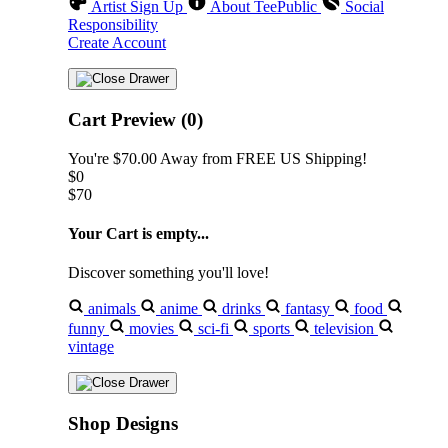
Artist Sign Up
About TeePublic
Social
Responsibility
Create Account
Cart Preview (0)
You're
$70.00
Away from
FREE US Shipping!
$0
$70
Your Cart is empty...
Discover something you'll love!
animals
anime
drinks
fantasy
food
funny
movies
sci-fi
sports
television
vintage
Shop Designs