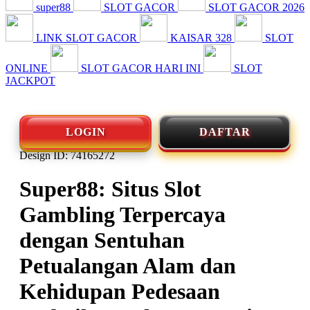
super88
SLOT GACOR
SLOT GACOR 2026
LINK SLOT GACOR
KAISAR 328
SLOT
ONLINE
SLOT GACOR HARI INI
SLOT
JACKPOT
LOGIN
DAFTAR
Design ID: 74165272
Super88: Situs Slot
Gambling Terpercaya
dengan Sentuhan
Petualangan Alam dan
Kehidupan Pedesaan