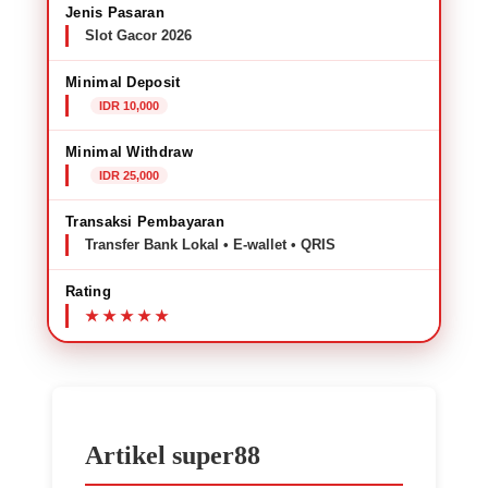
Jenis Pasaran
Slot Gacor 2026
Minimal Deposit
IDR 10,000
Minimal Withdraw
IDR 25,000
Transaksi Pembayaran
Transfer Bank Lokal • E-wallet • QRIS
Rating
Artikel super88