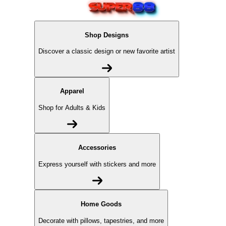
Shop Designs
Discover a classic design or new favorite artist
Apparel
Shop for Adults & Kids
Accessories
Express yourself with stickers and more
Home Goods
Decorate with pillows, tapestries, and more