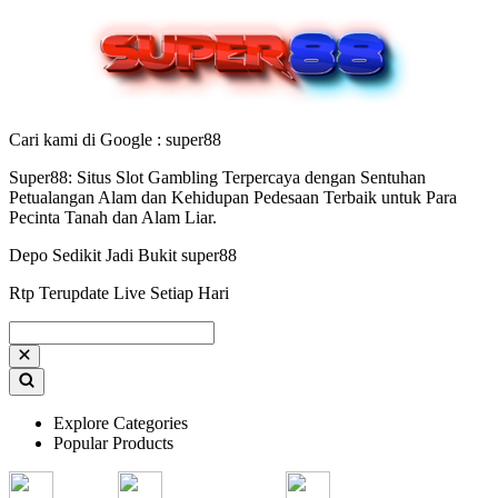
Cari kami di Google : super88
Super88: Situs Slot Gambling Terpercaya dengan Sentuhan
Petualangan Alam dan Kehidupan Pedesaan Terbaik untuk Para
Pecinta Tanah dan Alam Liar.
Depo Sedikit Jadi Bukit super88
Rtp Terupdate Live Setiap Hari
Explore Categories
Popular Products