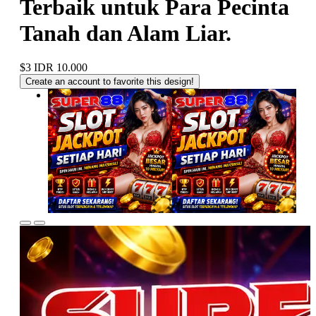
Terbaik untuk Para Pecinta
Tanah dan Alam Liar.
$3
IDR 10.000
Create an account to favorite this design!