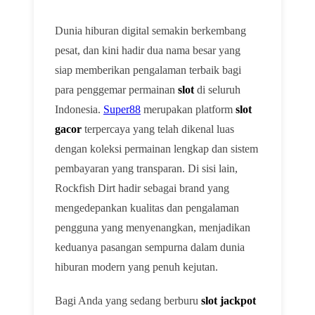
Dunia hiburan digital semakin berkembang
pesat, dan kini hadir dua nama besar yang
siap memberikan pengalaman terbaik bagi
para penggemar permainan
slot
di seluruh
Indonesia.
Super88
merupakan platform
slot
gacor
terpercaya yang telah dikenal luas
dengan koleksi permainan lengkap dan sistem
pembayaran yang transparan. Di sisi lain,
Rockfish Dirt hadir sebagai brand yang
mengedepankan kualitas dan pengalaman
pengguna yang menyenangkan, menjadikan
keduanya pasangan sempurna dalam dunia
hiburan modern yang penuh kejutan.
Bagi Anda yang sedang berburu
slot jackpot