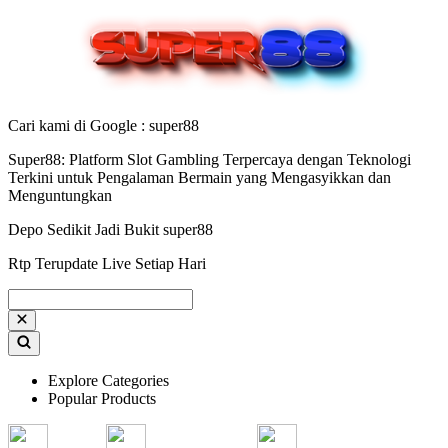
Cari kami di Google : super88
Super88: Platform Slot Gambling Terpercaya dengan Teknologi
Terkini untuk Pengalaman Bermain yang Mengasyikkan dan
Menguntungkan
Depo Sedikit Jadi Bukit super88
Rtp Terupdate Live Setiap Hari
Explore Categories
Popular Products