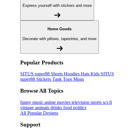
Express yourself with stickers and more
Home Goods
Decorate with pillows, tapestries, and more
Popular Products
SITUS super88
Shorts
Hoodies
Hats
Kids SITUS
super88
Stickers
Tank Tops
Mugs
Browse All Topics
funny
music
anime
movies
television
sports
sci-fi
vintage
animals
drinks
food
politics
All Popular Designs
Support