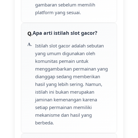
gambaran sebelum memilih
platform yang sesuai.
Apa arti istilah slot gacor?
Istilah slot gacor adalah sebutan
yang umum digunakan oleh
komunitas pemain untuk
menggambarkan permainan yang
dianggap sedang memberikan
hasil yang lebih sering. Namun,
istilah ini bukan merupakan
jaminan kemenangan karena
setiap permainan memiliki
mekanisme dan hasil yang
berbeda.