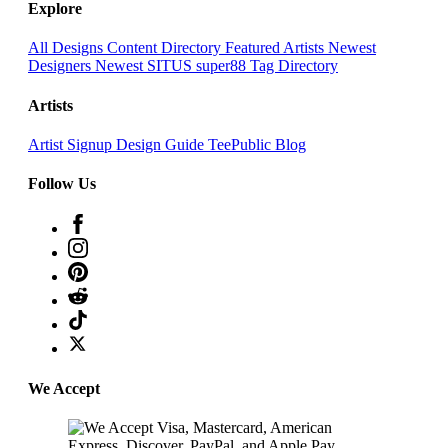
Explore
All Designs
Content Directory
Featured Artists
Newest
Designers
Newest SITUS super88
Tag Directory
Artists
Artist Signup
Design Guide
TeePublic Blog
Follow Us
We Accept