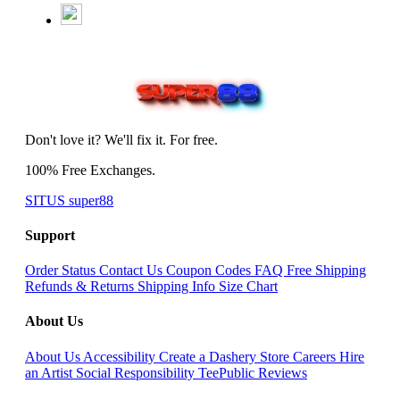
Don't love it? We'll fix it. For free.
100% Free Exchanges.
SITUS super88
Support
Order Status
Contact Us
Coupon Codes
FAQ
Free Shipping
Refunds & Returns
Shipping Info
Size Chart
About Us
About Us
Accessibility
Create a Dashery Store
Careers
Hire
an Artist
Social Responsibility
TeePublic Reviews