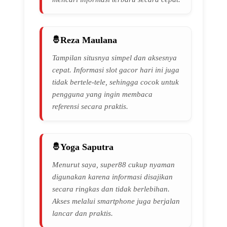
Reza Maulana
Tampilan situsnya simpel dan aksesnya
cepat. Informasi slot gacor hari ini juga
tidak bertele-tele, sehingga cocok untuk
pengguna yang ingin membaca
referensi secara praktis.
Yoga Saputra
Menurut saya, super88 cukup nyaman
digunakan karena informasi disajikan
secara ringkas dan tidak berlebihan.
Akses melalui smartphone juga berjalan
lancar dan praktis.