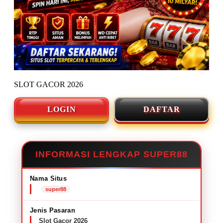
SLOT GACOR 2026
LOGIN
DAFTAR
INFORMASI LENGKAP SUPER88
Nama Situs
super88
Jenis Pasaran
Slot Gacor 2026