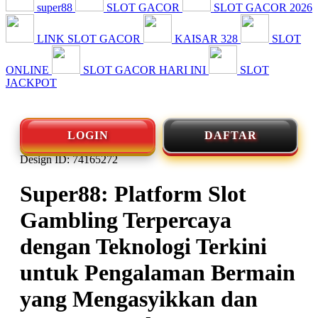
super88
SLOT GACOR
SLOT GACOR 2026
LINK SLOT GACOR
KAISAR 328
SLOT
ONLINE
SLOT GACOR HARI INI
SLOT
JACKPOT
LOGIN
DAFTAR
Design ID: 74165272
Super88: Platform Slot
Gambling Terpercaya
dengan Teknologi Terkini
untuk Pengalaman Bermain
yang Mengasyikkan dan