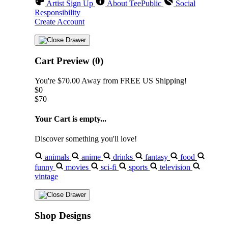
Artist Sign Up
About TeePublic
Social
Responsibility
Create Account
Cart Preview (0)
You're
$70.00
Away from
FREE US Shipping!
$0
$70
Your Cart is empty...
Discover something you'll love!
animals
anime
drinks
fantasy
food
funny
movies
sci-fi
sports
television
vintage
Shop Designs