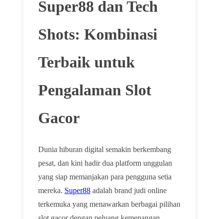
Super88 dan Tech
Shots: Kombinasi
Terbaik untuk
Pengalaman Slot
Gacor
Dunia hiburan digital semakin berkembang
pesat, dan kini hadir dua platform unggulan
yang siap memanjakan para pengguna setia
mereka.
Super88
adalah brand judi online
terkemuka yang menawarkan berbagai pilihan
slot gacor dengan peluang kemenangan