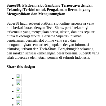
Super88: Platform Slot Gambling Terpercaya dengan
Teknologi Terkini untuk Pengalaman Bermain yang
Mengasyikkan dan Menguntungkan
Super88 hadir sebagai platform slot online terpercaya yang
kini berkolaborasi dengan Tech-Shots, portal teknologi
terkemuka yang menyajikan berita, ulasan, dan tips seputar
dunia teknologi terkini. Bersama Super88, nikmati
pengalaman bermain slot online yang seru dan
menguntungkan sembari tetap update dengan informasi
teknologi terbaru dari Tech-Shots. Bergabunglah sekarang
dan rasakan sensasi kemenangan besar bersama Super88 yang
telah dipercaya oleh jutaan pemain di seluruh Indonesia.
Share this design: