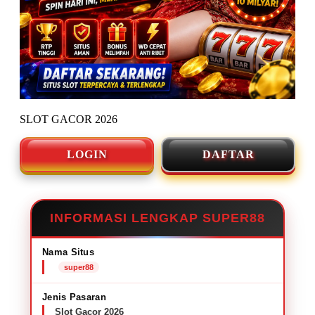
SLOT GACOR 2026
LOGIN
DAFTAR
INFORMASI LENGKAP SUPER88
Nama Situs
super88
Jenis Pasaran
Slot Gacor 2026