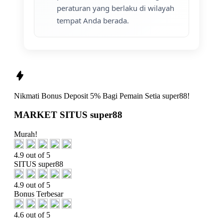
peraturan yang berlaku di wilayah
tempat Anda berada.
Nikmati
Bonus Deposit 5%
Bagi Pemain Setia
super88!
MARKET SITUS super88
Murah!
4.9 out of 5
SITUS super88
4.9 out of 5
Bonus Terbesar
4.6 out of 5