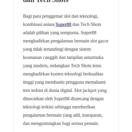
Bagi para penggemar slot dan teknologi,
kombinasi antara
Super88
dan Tech Shots
adalah pilihan yang sempurna. Super88
menghadirkan pengalaman bermain slot gacor
yang tidak tertandingi dengan sistem
keamanan canggih dan tampilan antarmuka
yang modern, sedangkan Tech Shots terus
menghadirkan konten teknologi berkualitas
tinggi yang membantu pengguna memahami
tren terkini di dunia digital. Slot jackpot yang
ditawarkan oleh Super88 dirancang dengan
teknologi terkini sehingga memberikan
pengalaman bermain yang adil, transparan,
dan menguntungkan bagi semua pemain.