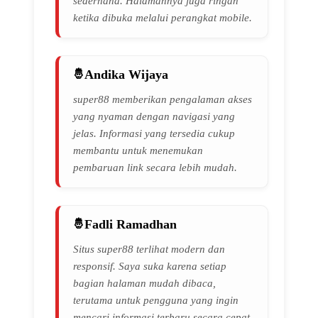
sederhana. Halamannya juga ringan
ketika dibuka melalui perangkat mobile.
Andika Wijaya
super88 memberikan pengalaman akses
yang nyaman dengan navigasi yang
jelas. Informasi yang tersedia cukup
membantu untuk menemukan
pembaruan link secara lebih mudah.
Fadli Ramadhan
Situs super88 terlihat modern dan
responsif. Saya suka karena setiap
bagian halaman mudah dibaca,
terutama untuk pengguna yang ingin
mencari informasi terbaru secara cepat.