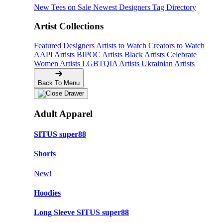
New Tees on Sale
Newest Designers
Tag Directory
Artist Collections
Featured Designers
Artists to Watch
Creators to Watch
AAPI Artists
BIPOC Artists
Black Artists
Celebrate
Women Artists
LGBTQIA Artists
Ukrainian Artists
Back To Menu
Adult Apparel
SITUS super88
Shorts
New!
Hoodies
Long Sleeve SITUS super88