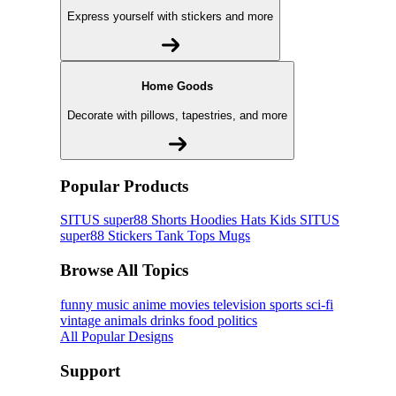
Express yourself with stickers and more
Home Goods
Decorate with pillows, tapestries, and more
Popular Products
SITUS super88
Shorts
Hoodies
Hats
Kids SITUS
super88
Stickers
Tank Tops
Mugs
Browse All Topics
funny
music
anime
movies
television
sports
sci-fi
vintage
animals
drinks
food
politics
All Popular Designs
Support