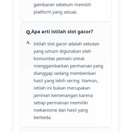
gambaran sebelum memilih
platform yang sesuai.
Apa arti istilah slot gacor?
Istilah slot gacor adalah sebutan
yang umum digunakan oleh
komunitas pemain untuk
menggambarkan permainan yang
dianggap sedang memberikan
hasil yang lebih sering. Namun,
istilah ini bukan merupakan
jaminan kemenangan karena
setiap permainan memiliki
mekanisme dan hasil yang
berbeda.