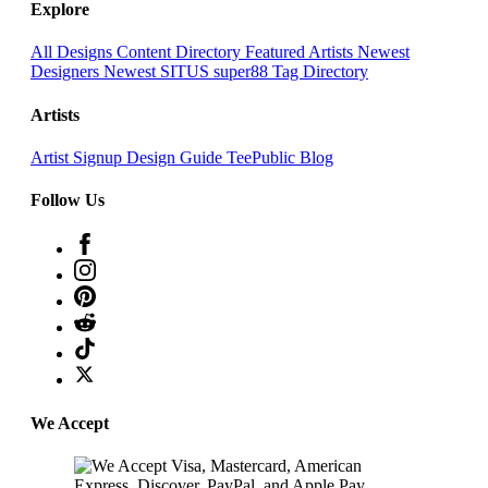
Explore
All Designs
Content Directory
Featured Artists
Newest
Designers
Newest SITUS super88
Tag Directory
Artists
Artist Signup
Design Guide
TeePublic Blog
Follow Us
We Accept