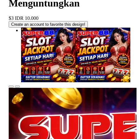
Menguntungkan
$3
IDR 10.000
Create an account to favorite this design!