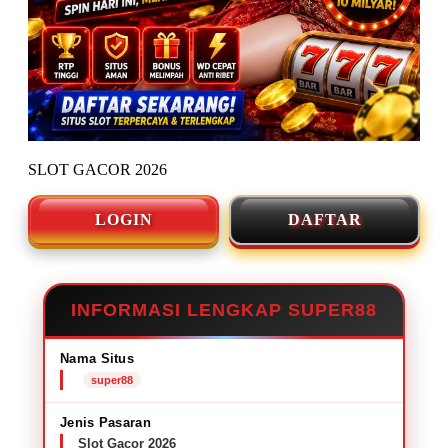
SLOT GACOR 2026
LOGIN
DAFTAR
INFORMASI LENGKAP SUPER88
Nama Situs
super88
Jenis Pasaran
Slot Gacor 2026