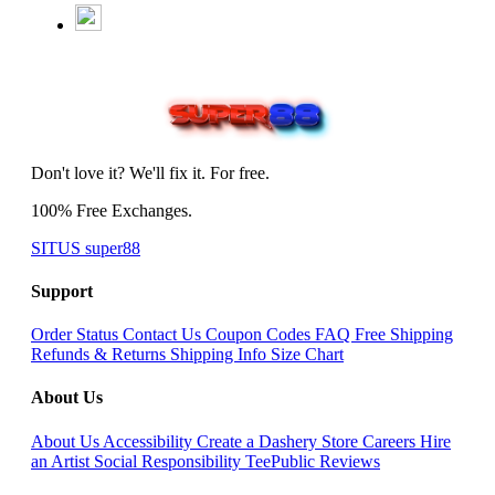
Don't love it? We'll fix it. For free.
100% Free Exchanges.
SITUS super88
Support
Order Status
Contact Us
Coupon Codes
FAQ
Free Shipping
Refunds & Returns
Shipping Info
Size Chart
About Us
About Us
Accessibility
Create a Dashery Store
Careers
Hire
an Artist
Social Responsibility
TeePublic Reviews