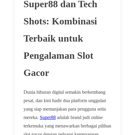
Super88 dan Tech
Shots: Kombinasi
Terbaik untuk
Pengalaman Slot
Gacor
Dunia hiburan digital semakin berkembang
pesat, dan kini hadir dua platform unggulan
yang siap memanjakan para pengguna setia
mereka.
Super88
adalah brand judi online
terkemuka yang menawarkan berbagai pilihan
slot gacor dengan peluang kemenangan