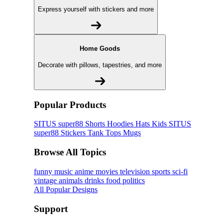
Express yourself with stickers and more
Home Goods
Decorate with pillows, tapestries, and more
Popular Products
SITUS super88
Shorts
Hoodies
Hats
Kids SITUS
super88
Stickers
Tank Tops
Mugs
Browse All Topics
funny
music
anime
movies
television
sports
sci-fi
vintage
animals
drinks
food
politics
All Popular Designs
Support