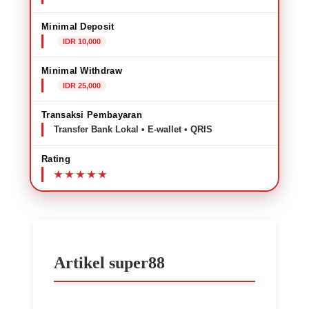
Minimal Deposit
IDR 10,000
Minimal Withdraw
IDR 25,000
Transaksi Pembayaran
Transfer Bank Lokal • E-wallet • QRIS
Rating
Artikel super88