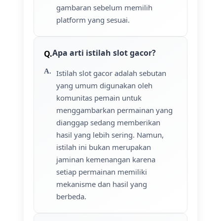
gambaran sebelum memilih
platform yang sesuai.
Apa arti istilah slot gacor?
Istilah slot gacor adalah sebutan
yang umum digunakan oleh
komunitas pemain untuk
menggambarkan permainan yang
dianggap sedang memberikan
hasil yang lebih sering. Namun,
istilah ini bukan merupakan
jaminan kemenangan karena
setiap permainan memiliki
mekanisme dan hasil yang
berbeda.