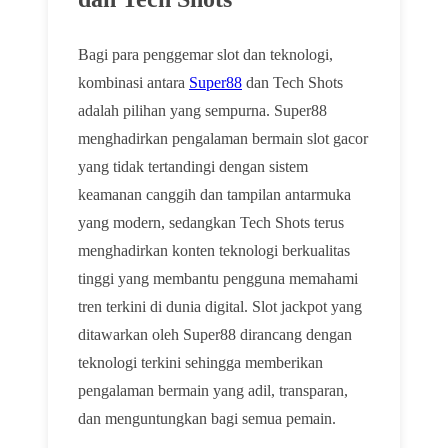
Bagi para penggemar slot dan teknologi,
kombinasi antara
Super88
dan Tech Shots
adalah pilihan yang sempurna. Super88
menghadirkan pengalaman bermain slot gacor
yang tidak tertandingi dengan sistem
keamanan canggih dan tampilan antarmuka
yang modern, sedangkan Tech Shots terus
menghadirkan konten teknologi berkualitas
tinggi yang membantu pengguna memahami
tren terkini di dunia digital. Slot jackpot yang
ditawarkan oleh Super88 dirancang dengan
teknologi terkini sehingga memberikan
pengalaman bermain yang adil, transparan,
dan menguntungkan bagi semua pemain.