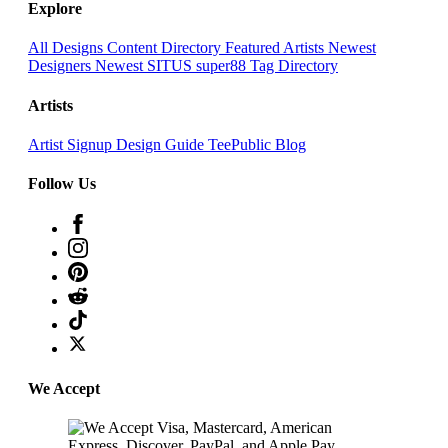
Explore
All Designs
Content Directory
Featured Artists
Newest
Designers
Newest SITUS super88
Tag Directory
Artists
Artist Signup
Design Guide
TeePublic Blog
Follow Us
We Accept